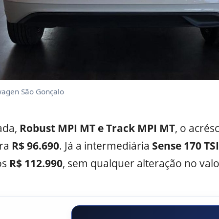
wagen São Gonçalo
ada,
Robust MPI MT e Track MPI MT
, o acrés
ara
R$ 96.690
. Já a intermediária
Sense 170 TSI
os
R$ 112.990
, sem qualquer alteração no valo