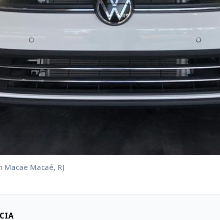
n Macae Macaé, RJ
CIA