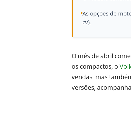
As opções de motor
cv).
O mês de abril com
os compactos, o
Vol
vendas, mas também
versões, acompanhan