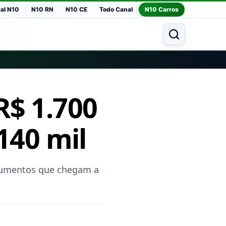
tal N10
N10 RN
N10 CE
Todo Canal
N10 Carros
R$ 1.700
 140 mil
 aumentos que chegam a