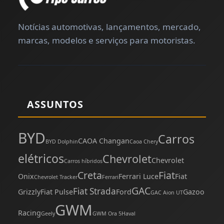
Notícias automotivas, lançamentos, mercado,
marcas, modelos e serviços para motoristas.
ASSUNTOS
BYD
Carros
CAOA Changan
BYD Dolphin
Caoa Chery
elétricos
Chevrolet
Chevrolet
Carros híbridos
Creta
Fiat
Onix
Ferrari Luce
Fiat
Chevrolet Tracker
Ferrari
GAC
Fiat Strada
Grizzly
Fiat Pulse
Ford
Gazoo
GAC Aion UT
GWM
Racing
Geely
GWM Ora 5
Haval