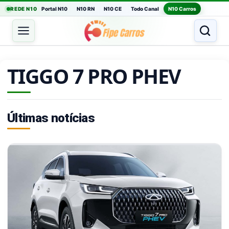
REDE N10
Portal N10
N10 RN
N10 CE
Todo Canal
N10 Carros
TIGGO 7 PRO PHEV
Últimas notícias