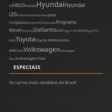
Hyundai
Hyundai
HB20
Honda
H9
i20
Jeep
Indústria Automobilística
Programa
Compass
Mitsubishi
PCD
Piracicaba
Stellantis
Mover
SUV
Shineray
Tiggo 7 Pro PHEV
Tiggo 8 Pro
Toyota
Toyota SW4
Veículos
PHEV
Volkswagen
elétricos
Volkswagen
Volkswagen Polo
Nivus
ESPECIAIS
Os carros mais vendidos do Brasil