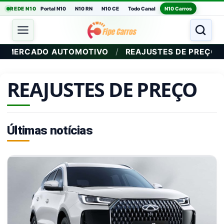
REDE N10
Portal N10
N10 RN
N10 CE
Todo Canal
N10 Carros
/
MERCADO AUTOMOTIVO
REAJUSTES DE PREÇO
REAJUSTES DE PREÇO
Últimas notícias