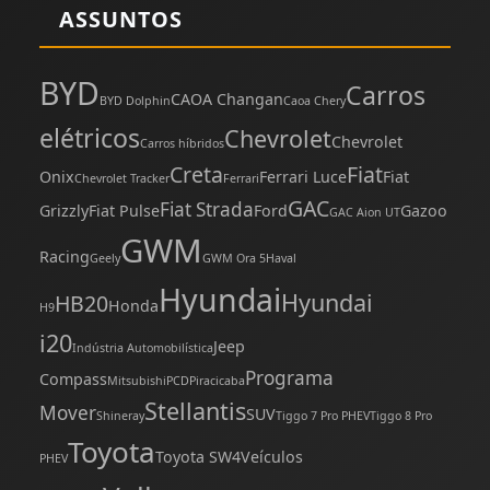
ASSUNTOS
BYD
Carros
CAOA Changan
BYD Dolphin
Caoa Chery
elétricos
Chevrolet
Chevrolet
Carros híbridos
Creta
Fiat
Onix
Ferrari Luce
Fiat
Chevrolet Tracker
Ferrari
GAC
Fiat Strada
Grizzly
Fiat Pulse
Ford
Gazoo
GAC Aion UT
GWM
Racing
Geely
GWM Ora 5
Haval
Hyundai
Hyundai
HB20
Honda
H9
i20
Jeep
Indústria Automobilística
Programa
Compass
Mitsubishi
PCD
Piracicaba
Stellantis
Mover
SUV
Shineray
Tiggo 7 Pro PHEV
Tiggo 8 Pro
Toyota
Toyota SW4
Veículos
PHEV