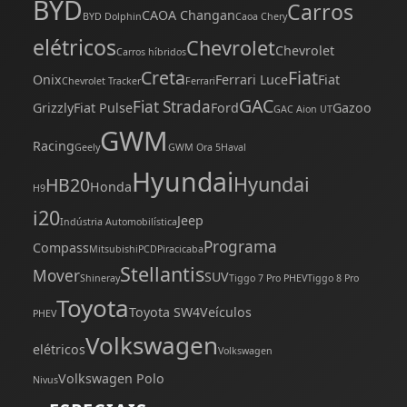
BYD
Carros
CAOA Changan
BYD Dolphin
Caoa Chery
elétricos
Chevrolet
Chevrolet
Carros híbridos
Creta
Fiat
Onix
Ferrari Luce
Fiat
Chevrolet Tracker
Ferrari
GAC
Fiat Strada
Grizzly
Fiat Pulse
Ford
Gazoo
GAC Aion UT
GWM
Racing
Geely
GWM Ora 5
Haval
Hyundai
Hyundai
HB20
Honda
H9
i20
Jeep
Indústria Automobilística
Programa
Compass
Mitsubishi
PCD
Piracicaba
Stellantis
Mover
SUV
Shineray
Tiggo 7 Pro PHEV
Tiggo 8 Pro
Toyota
Toyota SW4
Veículos
PHEV
Volkswagen
elétricos
Volkswagen
Volkswagen Polo
Nivus