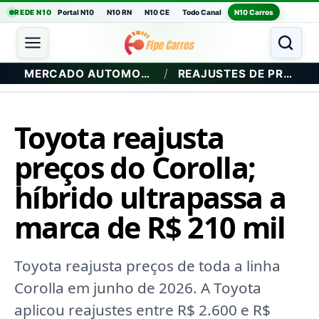
REDE N10
Portal N10
N10 RN
N10 CE
Todo Canal
N10 Carros
/
MERCADO AUTOMOTIVO
REAJUSTES DE PREÇO
Toyota reajusta
preços do Corolla;
híbrido ultrapassa a
marca de R$ 210 mil
Toyota reajusta preços de toda a linha
Corolla em junho de 2026. A Toyota
aplicou reajustes entre R$ 2.600 e R$