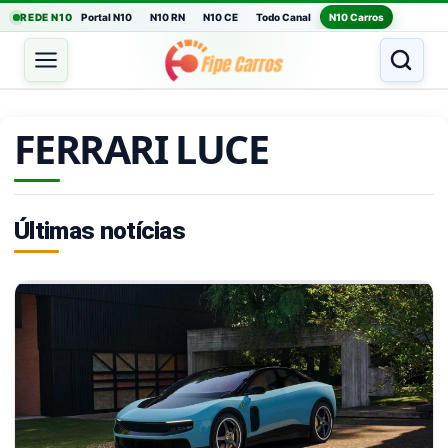
REDE N10
Portal N10
N10 RN
N10 CE
Todo Canal
N10 Carros
FERRARI LUCE
Últimas notícias