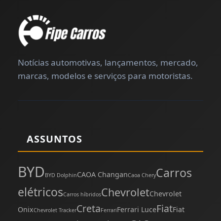
Notícias automotivas, lançamentos, mercado,
marcas, modelos e serviços para motoristas.
ASSUNTOS
BYD
Carros
CAOA Changan
BYD Dolphin
Caoa Chery
elétricos
Chevrolet
Chevrolet
Carros híbridos
Creta
Fiat
Onix
Ferrari Luce
Fiat
Chevrolet Tracker
Ferrari