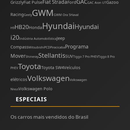
GAC
Fiat Strada
Grizzly
Fiat Pulse
Ford
Gazoo
GAC Aion UT
GWM
Racing
Geely
GWM Ora 5
Haval
Hyundai
Hyundai
HB20
Honda
H9
i20
Jeep
Indústria Automobilística
Programa
Compass
Mitsubishi
PCD
Piracicaba
Stellantis
Mover
SUV
Shineray
Tiggo 7 Pro PHEV
Tiggo 8 Pro
Toyota
Toyota SW4
Veículos
PHEV
Volkswagen
elétricos
Volkswagen
Volkswagen Polo
Nivus
ESPECIAIS
Os carros mais vendidos do Brasil