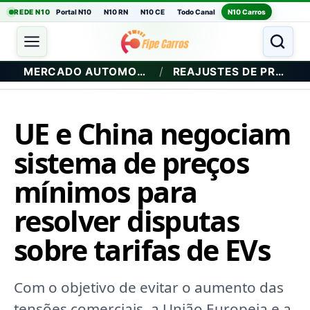
REDE N10
Portal N10
N10 RN
N10 CE
Todo Canal
N10 Carros
/
MERCADO AUTOMOTIVO
REAJUSTES DE PREÇO
UE e China negociam
sistema de preços
mínimos para
resolver disputas
sobre tarifas de EVs
Com o objetivo de evitar o aumento das
tensões comerciais, a União Europeia e a