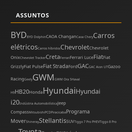
ASSUNTOS
BYD
Carros
CAOA Changan
BYD Dolphin
Caoa Chery
elétricos
Chevrolet
Chevrolet
Carros híbridos
Creta
Fiat
Onix
Ferrari Luce
Fiat
Chevrolet Tracker
Ferrari
GAC
Fiat Strada
Grizzly
Fiat Pulse
Ford
Gazoo
GAC Aion UT
GWM
Racing
Geely
GWM Ora 5
Haval
Hyundai
Hyundai
HB20
Honda
H9
i20
Jeep
Indústria Automobilística
Programa
Compass
Mitsubishi
PCD
Piracicaba
Stellantis
Mover
SUV
Shineray
Tiggo 7 Pro PHEV
Tiggo 8 Pro
Toyota