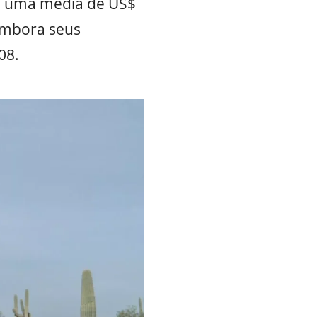
em uma média de US$
 embora seus
08.