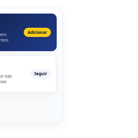
Adicionar
 em
ntes.
Seguir
to nas
ver.