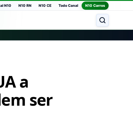
tal N10
N10 RN
N10 CE
Todo Canal
N10 Carros
UA a
odem ser