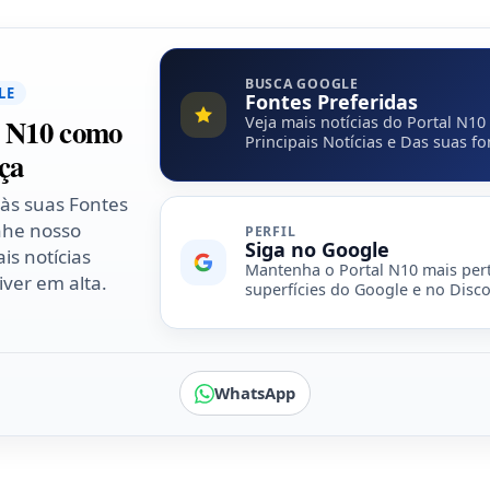
BUSCA GOOGLE
LE
Fontes Preferidas
l N10 como
Veja mais notícias do Portal N10
Principais Notícias e Das suas fo
ça
 às suas Fontes
nhe nosso
PERFIL
Siga no Google
is notícias
Mantenha o Portal N10 mais per
ver em alta.
superfícies do Google e no Disco
WhatsApp