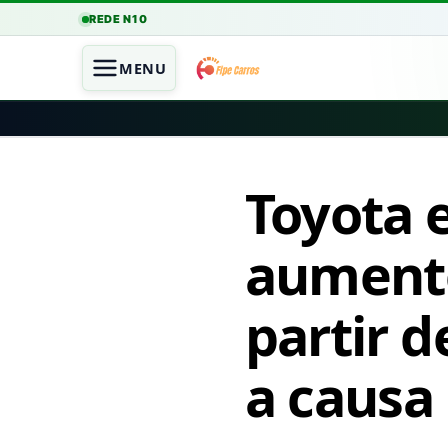
REDE N10
MENU
Toyota 
aumento
partir d
a causa