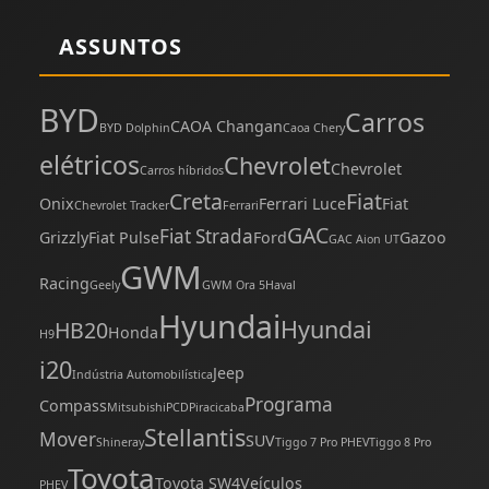
ASSUNTOS
BYD
Carros
CAOA Changan
BYD Dolphin
Caoa Chery
elétricos
Chevrolet
Chevrolet
Carros híbridos
Creta
Fiat
Onix
Ferrari Luce
Fiat
Chevrolet Tracker
Ferrari
GAC
Fiat Strada
Grizzly
Fiat Pulse
Ford
Gazoo
GAC Aion UT
GWM
Racing
Geely
GWM Ora 5
Haval
Hyundai
Hyundai
HB20
Honda
H9
i20
Jeep
Indústria Automobilística
Programa
Compass
Mitsubishi
PCD
Piracicaba
Stellantis
Mover
SUV
Shineray
Tiggo 7 Pro PHEV
Tiggo 8 Pro
Toyota
Toyota SW4
Veículos
PHEV