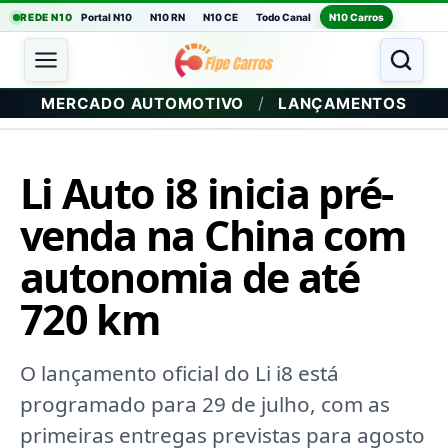
REDE N10
Portal N10
N10 RN
N10 CE
Todo Canal
N10 Carros
/
MERCADO AUTOMOTIVO
LANÇAMENTOS
Li Auto i8 inicia pré-
venda na China com
autonomia de até
720 km
O lançamento oficial do Li i8 está
programado para 29 de julho, com as
primeiras entregas previstas para agosto