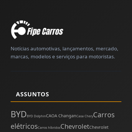
Notícias automotivas, lançamentos, mercado,
marcas, modelos e serviços para motoristas.
ASSUNTOS
BYD
Carros
CAOA Changan
BYD Dolphin
Caoa Chery
elétricos
Chevrolet
Chevrolet
Carros híbridos