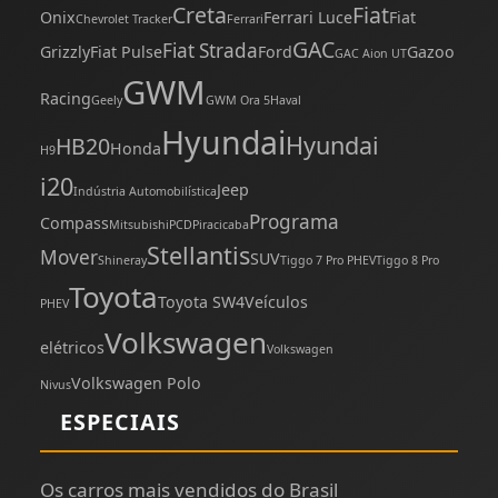
Creta
Fiat
Onix
Ferrari Luce
Fiat
Chevrolet Tracker
Ferrari
GAC
Fiat Strada
Grizzly
Fiat Pulse
Ford
Gazoo
GAC Aion UT
GWM
Racing
Geely
GWM Ora 5
Haval
Hyundai
Hyundai
HB20
Honda
H9
i20
Jeep
Indústria Automobilística
Programa
Compass
Mitsubishi
PCD
Piracicaba
Stellantis
Mover
SUV
Shineray
Tiggo 7 Pro PHEV
Tiggo 8 Pro
Toyota
Toyota SW4
Veículos
PHEV
Volkswagen
elétricos
Volkswagen
Volkswagen Polo
Nivus
ESPECIAIS
Os carros mais vendidos do Brasil