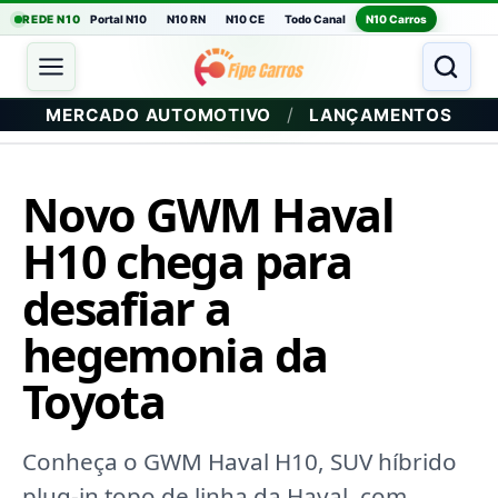
REDE N10
Portal N10
N10 RN
N10 CE
Todo Canal
N10 Carros
/
MERCADO AUTOMOTIVO
LANÇAMENTOS
Novo GWM Haval
H10 chega para
desafiar a
hegemonia da
Toyota
Conheça o GWM Haval H10, SUV híbrido
plug-in topo de linha da Haval, com