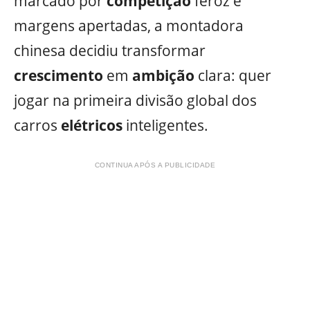
marcado por
competição
feroz e
margens apertadas, a montadora
chinesa decidiu transformar
crescimento
em
ambição
clara: quer
jogar na primeira divisão global dos
carros
elétricos
inteligentes.
CONTINUA APÓS A PUBLICIDADE