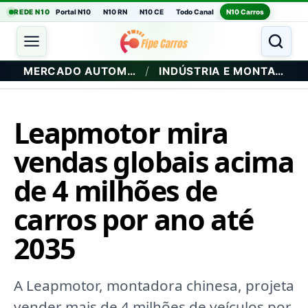
REDE N10
Portal N10
N10 RN
N10 CE
Todo Canal
N10 Carros
/
MERCADO AUTOMOTIVO
INDÚSTRIA E MONTADORAS
Leapmotor mira
vendas globais acima
de 4 milhões de
carros por ano até
2035
A Leapmotor, montadora chinesa, projeta
vender mais de 4 milhões de veículos por