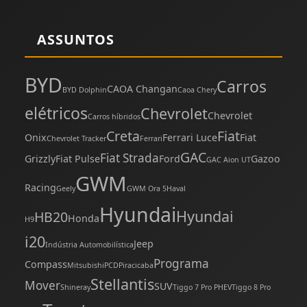
ASSUNTOS
BYD
Carros
CAOA Changan
BYD Dolphin
Caoa Chery
elétricos
Chevrolet
Chevrolet
Carros híbridos
Creta
Fiat
Onix
Ferrari Luce
Fiat
Chevrolet Tracker
Ferrari
GAC
Fiat Strada
Grizzly
Fiat Pulse
Ford
Gazoo
GAC Aion UT
GWM
Racing
Geely
GWM Ora 5
Haval
Hyundai
Hyundai
HB20
Honda
H9
i20
Jeep
Indústria Automobilística
Programa
Compass
Mitsubishi
PCD
Piracicaba
Stellantis
Mover
SUV
Shineray
Tiggo 7 Pro PHEV
Tiggo 8 Pro