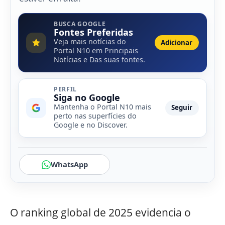
BUSCA GOOGLE
Fontes Preferidas
Veja mais notícias do
Adicionar
Portal N10 em Principais
Notícias e Das suas fontes.
PERFIL
Siga no Google
Mantenha o Portal N10 mais
Seguir
perto nas superfícies do
Google e no Discover.
WhatsApp
O ranking global de 2025 evidencia o