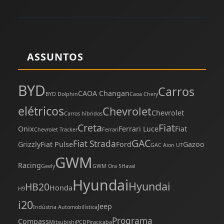
ASSUNTOS
BYD
Carros
CAOA Changan
BYD Dolphin
Caoa Chery
elétricos
Chevrolet
Chevrolet
Carros híbridos
Creta
Fiat
Onix
Ferrari Luce
Fiat
Chevrolet Tracker
Ferrari
GAC
Fiat Strada
Grizzly
Fiat Pulse
Ford
Gazoo
GAC Aion UT
GWM
Racing
Geely
GWM Ora 5
Haval
Hyundai
Hyundai
HB20
Honda
H9
i20
Jeep
Indústria Automobilística
Programa
Compass
Mitsubishi
PCD
Piracicaba