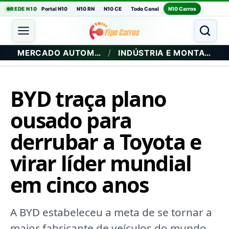
REDE N10
Portal N10
N10 RN
N10 CE
Todo Canal
N10 Carros
/
MERCADO AUTOMOTIVO
INDÚSTRIA E MONTADORAS
BYD traça plano
ousado para
derrubar a Toyota e
virar líder mundial
em cinco anos
A BYD estabeleceu a meta de se tornar a
maior fabricante de veículos do mundo