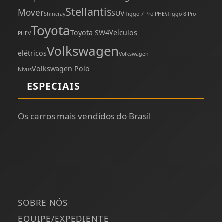
Stellantis
Mover
SUV
Shineray
Tiggo 7 Pro PHEV
Tiggo 8 Pro
Toyota
Toyota SW4
Veículos
PHEV
Volkswagen
elétricos
Volkswagen
Volkswagen Polo
Nivus
ESPECIAIS
Os carros mais vendidos do Brasil
SOBRE NÓS
EQUIPE/EXPEDIENTE