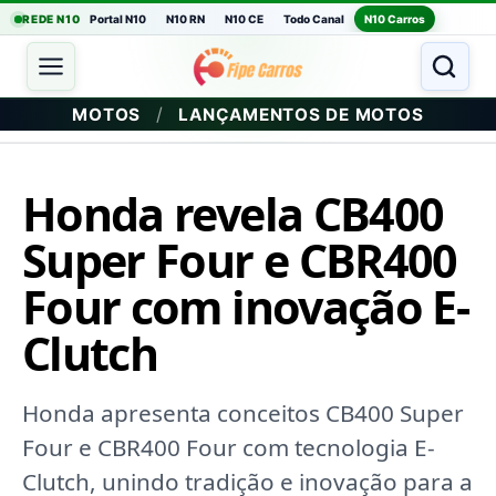
REDE N10
Portal N10
N10 RN
N10 CE
Todo Canal
N10 Carros
/
MOTOS
LANÇAMENTOS DE MOTOS
Honda revela CB400
Super Four e CBR400
Four com inovação E-
Clutch
Honda apresenta conceitos CB400 Super
Four e CBR400 Four com tecnologia E-
Clutch, unindo tradição e inovação para a