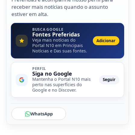
receber mais notícias quando o assunto
estiver em alta.
BUSCA GOOGLE
Fontes Preferidas
Veja mais notícias do
Adicionar
Portal N10 em Principais
Notícias e Das suas fontes.
PERFIL
Siga no Google
Mantenha o Portal N10 mais
Seguir
perto nas superfícies do
Google e no Discover.
WhatsApp