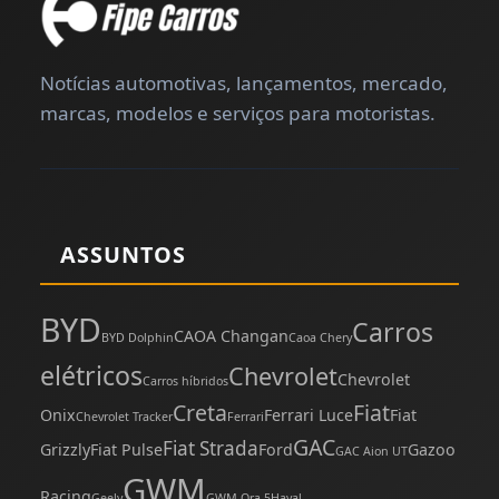
Notícias automotivas, lançamentos, mercado,
marcas, modelos e serviços para motoristas.
ASSUNTOS
BYD
Carros
CAOA Changan
BYD Dolphin
Caoa Chery
elétricos
Chevrolet
Chevrolet
Carros híbridos
Creta
Fiat
Onix
Ferrari Luce
Fiat
Chevrolet Tracker
Ferrari
GAC
Fiat Strada
Grizzly
Fiat Pulse
Ford
Gazoo
GAC Aion UT
GWM
Racing
Geely
GWM Ora 5
Haval