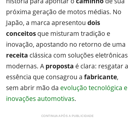
história para apontar o
caminho
de sua
próxima geração de motos médias. No
Japão, a marca apresentou
dois
conceitos
que misturam tradição e
inovação, apostando no retorno de uma
receita
clássica com soluções eletrônicas
modernas. A
proposta
é clara: resgatar a
essência que consagrou a
fabricante
,
sem abrir mão da
evolução tecnológica e
inovações automotivas
.
CONTINUA APÓS A PUBLICIDADE