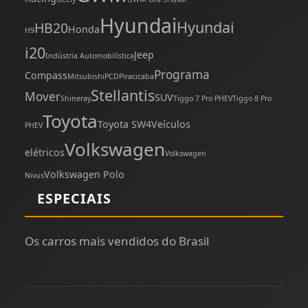
Hyundai
Hyundai
HB20
Honda
H9
i20
Jeep
Indústria Automobilística
Programa
Compass
Mitsubishi
PCD
Piracicaba
Stellantis
Mover
SUV
Shineray
Tiggo 7 Pro PHEV
Tiggo 8 Pro
Toyota
Toyota SW4
Veículos
PHEV
Volkswagen
elétricos
Volkswagen
Volkswagen Polo
Nivus
ESPECIAIS
Os carros mais vendidos do Brasil