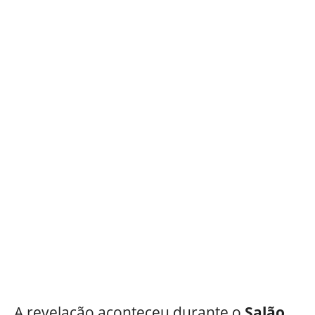
A revelação aconteceu durante o
Salão