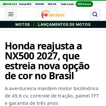
REDE N10
Portal N10
N10 RN
N10 CE
Todo Canal
N10 Carros
/
MOTOS
LANÇAMENTOS DE MOTOS
Honda reajusta a
NX500 2027, que
estreia nova opção
de cor no Brasil
A aventureira mantém motor bicilíndrico
de 49,6 cv, controle de tração, painel TFT
e garantia de três anos