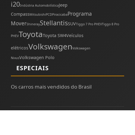
i20
Jeep
Indústria Automobilística
Programa
Compass
Mitsubishi
PCD
Piracicaba
Stellantis
Mover
SUV
Shineray
Tiggo 7 Pro PHEV
Tiggo 8 Pro
Toyota
Toyota SW4
Veículos
PHEV
Volkswagen
elétricos
Volkswagen
Volkswagen Polo
Nivus
ESPECIAIS
Os carros mais vendidos do Brasil