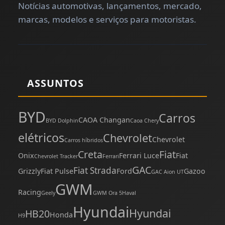
Notícias automotivas, lançamentos, mercado,
marcas, modelos e serviços para motoristas.
ASSUNTOS
BYD
Carros
CAOA Changan
BYD Dolphin
Caoa Chery
elétricos
Chevrolet
Chevrolet
Carros híbridos
Creta
Fiat
Onix
Ferrari Luce
Fiat
Chevrolet Tracker
Ferrari
GAC
Fiat Strada
Grizzly
Fiat Pulse
Ford
Gazoo
GAC Aion UT
GWM
Racing
Geely
GWM Ora 5
Haval
Hyundai
Hyundai
HB20
Honda
H9