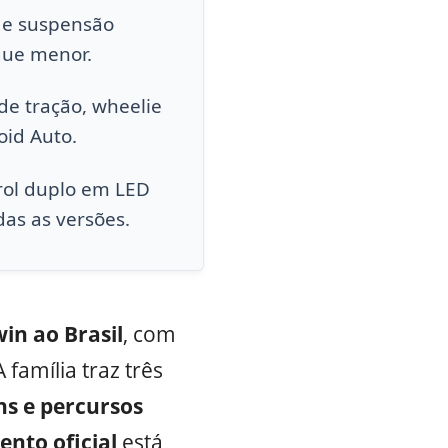
s e suspensão
que menor.
 de tração, wheelie
oid Auto.
arol duplo em LED
as as versões.
in ao Brasil
, com
A família traz três
ns e percursos
nto oficial
está