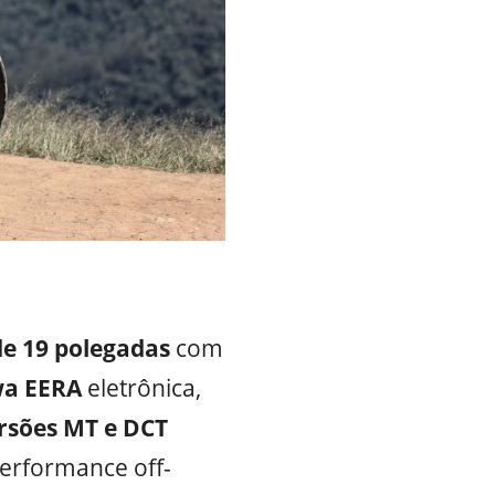
de 19 polegadas
com
wa EERA
eletrônica,
rsões MT e DCT
performance off-