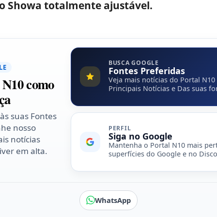
 Showa totalmente ajustável.
BUSCA GOOGLE
LE
Fontes Preferidas
l N10 como
Veja mais notícias do Portal N10
Principais Notícias e Das suas fo
ça
 às suas Fontes
nhe nosso
PERFIL
Siga no Google
is notícias
Mantenha o Portal N10 mais per
ver em alta.
superfícies do Google e no Disco
WhatsApp