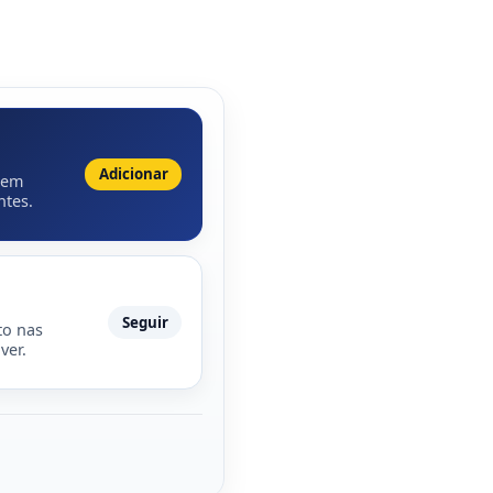
Adicionar
 em
ntes.
Seguir
to nas
ver.