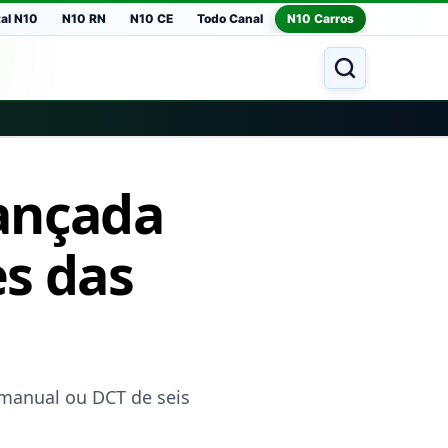
tal N10
N10 RN
N10 CE
Todo Canal
N10 Carros
lançada
es das
 manual ou DCT de seis