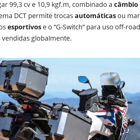
gar 99,3 cv e 10,9 kgf.m, combinado a
câmbio 
stema DCT permite trocas
automáticas
ou man
os
esportivos
e o “G-Switch” para uso off-roa
s
vendidas globalmente.