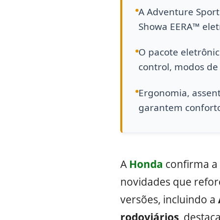
A Adventure Sports
Showa EERA™ elet
O pacote eletrônic
control, modos de
Ergonomia, assento
garantem conforto
A
Honda
confirma a 
novidades que refo
versões, incluindo a
rodoviários
, destac