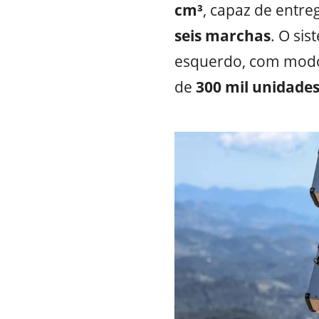
cm³
, capaz de entre
seis marchas
. O si
esquerdo, com mod
de
300 mil unidade