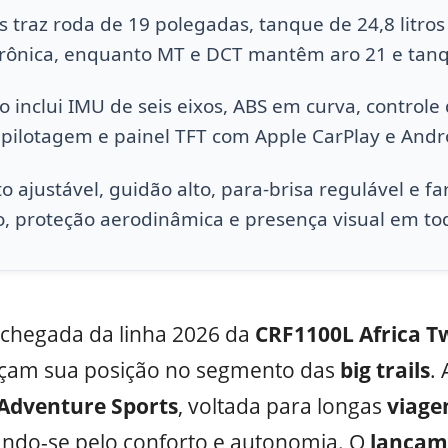
 traz roda de 19 polegadas, tanque de 24,8 litro
rônica, enquanto MT e DCT mantêm aro 21 e tan
o inclui IMU de seis eixos, ABS em curva, controle
 pilotagem e painel TFT com Apple CarPlay e Andr
 ajustável, guidão alto, para-brisa regulável e f
, proteção aerodinâmica e presença visual em tod
chegada da linha 2026 da
CRF1100L Africa Tw
rçam sua posição no segmento das
big trails
. 
Adventure Sports
, voltada para longas
viage
ando-se pelo conforto e autonomia. O
lançame