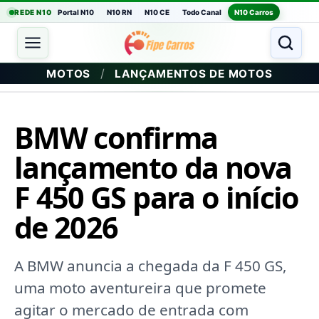
REDE N10
Portal N10
N10 RN
N10 CE
Todo Canal
N10 Carros
/
MOTOS
LANÇAMENTOS DE MOTOS
BMW confirma
lançamento da nova
F 450 GS para o início
de 2026
A BMW anuncia a chegada da F 450 GS,
uma moto aventureira que promete
agitar o mercado de entrada com