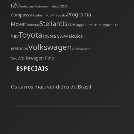
i20
Jeep
Indústria Automobilística
Programa
Compass
Mitsubishi
PCD
Piracicaba
Stellantis
Mover
SUV
Shineray
Tiggo 7 Pro PHEV
Tiggo 8 Pro
Toyota
Toyota SW4
Veículos
PHEV
Volkswagen
elétricos
Volkswagen
Volkswagen Polo
Nivus
ESPECIAIS
Os carros mais vendidos do Brasil