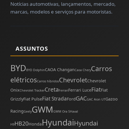
Notícias automotivas, lançamentos, mercado,
marcas, modelos e serviços para motoristas.
ASSUNTOS
BYD
Carros
CAOA Changan
BYD Dolphin
Caoa Chery
elétricos
Chevrolet
Chevrolet
Carros híbridos
Creta
Fiat
Onix
Ferrari Luce
Fiat
Chevrolet Tracker
Ferrari
GAC
Fiat Strada
Grizzly
Fiat Pulse
Ford
Gazoo
GAC Aion UT
GWM
Racing
Geely
GWM Ora 5
Haval
Hyundai
Hyundai
HB20
Honda
H9