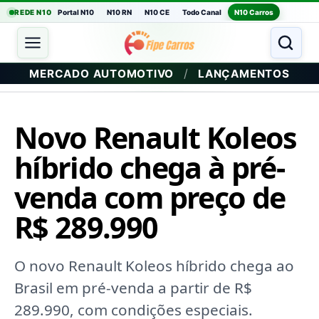
REDE N10
Portal N10
N10 RN
N10 CE
Todo Canal
N10 Carros
/
MERCADO AUTOMOTIVO
LANÇAMENTOS
Novo Renault Koleos
híbrido chega à pré-
venda com preço de
R$ 289.990
O novo Renault Koleos híbrido chega ao
Brasil em pré-venda a partir de R$
289.990, com condições especiais.