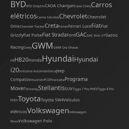
BYD
Carros
CAOA Changan
BYD Dolphin
Caoa Chery
elétricos
Chevrolet
Chevrolet
Carros híbridos
Creta
Fiat
Onix
Ferrari Luce
Fiat
Chevrolet Tracker
Ferrari
GAC
Fiat Strada
Grizzly
Fiat Pulse
Ford
Gazoo
GAC Aion UT
GWM
Racing
Geely
GWM Ora 5
Haval
Hyundai
Hyundai
HB20
Honda
H9
i20
Jeep
Indústria Automobilística
Programa
Compass
Mitsubishi
PCD
Piracicaba
Stellantis
Mover
SUV
Shineray
Tiggo 7 Pro PHEV
Tiggo 8 Pro
Toyota
Toyota SW4
Veículos
PHEV
Volkswagen
elétricos
Volkswagen
Volkswagen Polo
Nivus