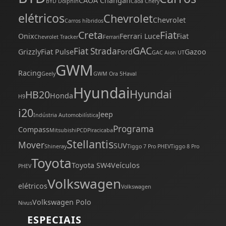
CAOA Changan
BYD Dolphin
Caoa Chery
elétricos
Chevrolet
Chevrolet
Carros híbridos
Creta
Fiat
Onix
Ferrari Luce
Fiat
Chevrolet Tracker
Ferrari
GAC
Fiat Strada
Grizzly
Fiat Pulse
Ford
Gazoo
GAC Aion UT
GWM
Racing
Geely
GWM Ora 5
Haval
Hyundai
Hyundai
HB20
Honda
H9
i20
Jeep
Indústria Automobilística
Programa
Compass
Mitsubishi
PCD
Piracicaba
Stellantis
Mover
SUV
Shineray
Tiggo 7 Pro PHEV
Tiggo 8 Pro
Toyota
Toyota SW4
Veículos
PHEV
Volkswagen
elétricos
Volkswagen
Volkswagen Polo
Nivus
ESPECIAIS