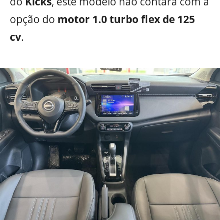
do
Kicks
, este modelo não contará com a
opção do
motor 1.0 turbo flex de 125
cv
.