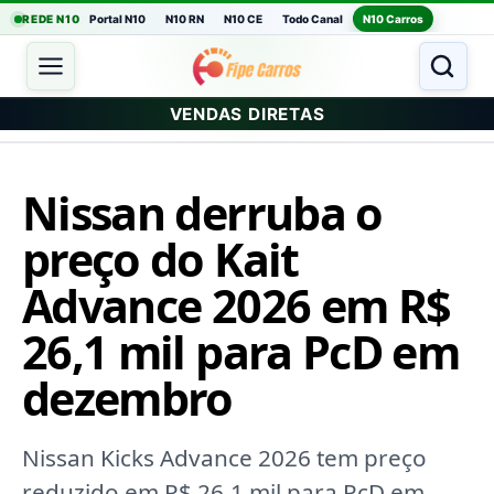
REDE N10
Portal N10
N10 RN
N10 CE
Todo Canal
N10 Carros
VENDAS DIRETAS
Nissan derruba o
preço do Kait
Advance 2026 em R$
26,1 mil para PcD em
dezembro
Nissan Kicks Advance 2026 tem preço
reduzido em R$ 26,1 mil para PcD em