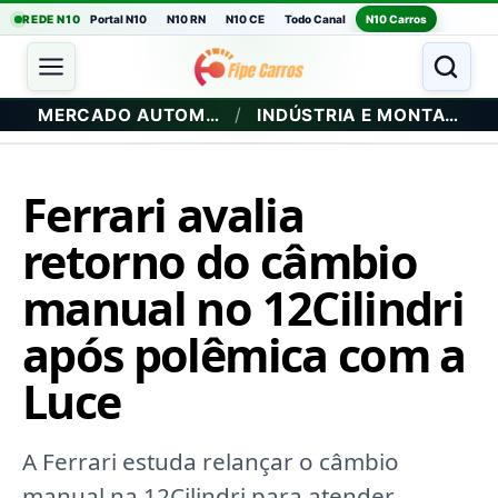
REDE N10
Portal N10
N10 RN
N10 CE
Todo Canal
N10 Carros
/
MERCADO AUTOMOTIVO
INDÚSTRIA E MONTADORAS
Ferrari avalia
retorno do câmbio
manual no 12Cilindri
após polêmica com a
Luce
A Ferrari estuda relançar o câmbio
manual na 12Cilindri para atender