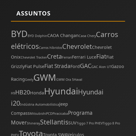
ASSUNTOS
BYD
Carros
CAOA Changan
BYD Dolphin
Caoa Chery
elétricos
Chevrolet
Chevrolet
Carros híbridos
Creta
Fiat
Onix
Ferrari Luce
Fiat
Chevrolet Tracker
Ferrari
GAC
Fiat Strada
Grizzly
Fiat Pulse
Ford
Gazoo
GAC Aion UT
GWM
Racing
Geely
GWM Ora 5
Haval
Hyundai
Hyundai
HB20
Honda
H9
i20
Jeep
Indústria Automobilística
Programa
Compass
Mitsubishi
PCD
Piracicaba
Stellantis
Mover
SUV
Shineray
Tiggo 7 Pro PHEV
Tiggo 8 Pro
Toyota
Toyota SW4
Veículos
PHEV