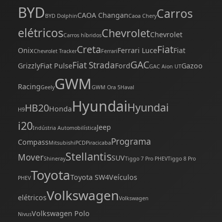
BYD
Carros
CAOA Changan
BYD Dolphin
Caoa Chery
elétricos
Chevrolet
Chevrolet
Carros híbridos
Creta
Fiat
Onix
Ferrari Luce
Fiat
Chevrolet Tracker
Ferrari
GAC
Fiat Strada
Grizzly
Fiat Pulse
Ford
Gazoo
GAC Aion UT
GWM
Racing
Geely
GWM Ora 5
Haval
Hyundai
Hyundai
HB20
Honda
H9
i20
Jeep
Indústria Automobilística
Programa
Compass
Mitsubishi
PCD
Piracicaba
Stellantis
Mover
SUV
Shineray
Tiggo 7 Pro PHEV
Tiggo 8 Pro
Toyota
Toyota SW4
Veículos
PHEV
Volkswagen
elétricos
Volkswagen
Volkswagen Polo
Nivus