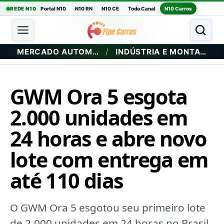
REDE N10
Portal N10
N10 RN
N10 CE
Todo Canal
N10 Carros
/
MERCADO AUTOMOTIVO
INDÚSTRIA E MONTADORAS
GWM Ora 5 esgota
2.000 unidades em
24 horas e abre novo
lote com entrega em
até 110 dias
O GWM Ora 5 esgotou seu primeiro lote
de 2.000 unidades em 24 horas no Brasil.