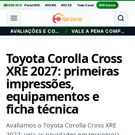
REDE N10
Portal N10
N10 RN
N10 CE
Todo Canal
N10 Carros
/
AVALIAÇÕES E COMPRA
VALE A PENA COMPRAR?
Toyota Corolla Cross
XRE 2027: primeiras
impressões,
equipamentos e
ficha técnica
Avaliamos o Toyota Corolla Cross XRE
2027: veja as novidades em tecnologia,