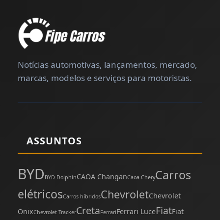
Notícias automotivas, lançamentos, mercado,
marcas, modelos e serviços para motoristas.
ASSUNTOS
BYD
Carros
CAOA Changan
BYD Dolphin
Caoa Chery
elétricos
Chevrolet
Chevrolet
Carros híbridos
Creta
Fiat
Onix
Ferrari Luce
Fiat
Chevrolet Tracker
Ferrari