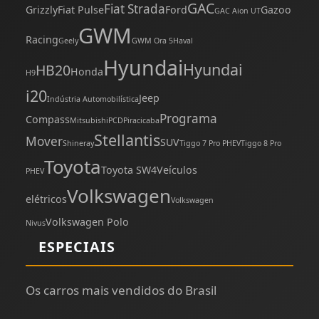
GAC
Fiat Strada
Grizzly
Fiat Pulse
Ford
Gazoo
GAC Aion UT
GWM
Racing
Geely
GWM Ora 5
Haval
Hyundai
Hyundai
HB20
Honda
H9
i20
Jeep
Indústria Automobilística
Programa
Compass
Mitsubishi
PCD
Piracicaba
Stellantis
Mover
SUV
Shineray
Tiggo 7 Pro PHEV
Tiggo 8 Pro
Toyota
Toyota SW4
Veículos
PHEV
Volkswagen
elétricos
Volkswagen
Volkswagen Polo
Nivus
ESPECIAIS
Os carros mais vendidos do Brasil