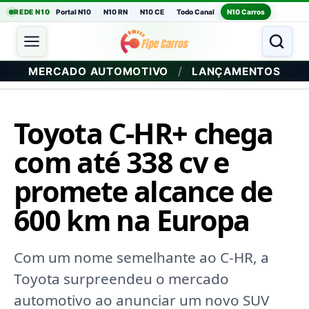
REDE N10
Portal N10
N10 RN
N10 CE
Todo Canal
N10 Carros
/
MERCADO AUTOMOTIVO
LANÇAMENTOS
Toyota C-HR+ chega
com até 338 cv e
promete alcance de
600 km na Europa
Com um nome semelhante ao C-HR, a
Toyota surpreendeu o mercado
automotivo ao anunciar um novo SUV