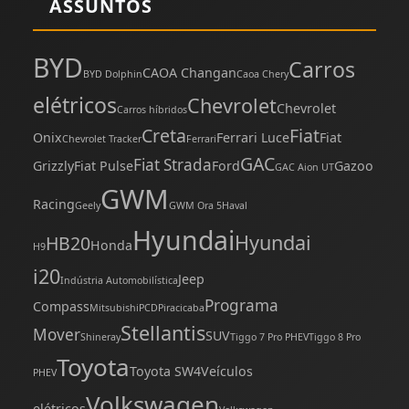
ASSUNTOS
BYD
Carros
CAOA Changan
BYD Dolphin
Caoa Chery
elétricos
Chevrolet
Chevrolet
Carros híbridos
Creta
Fiat
Onix
Ferrari Luce
Fiat
Chevrolet Tracker
Ferrari
GAC
Fiat Strada
Grizzly
Fiat Pulse
Ford
Gazoo
GAC Aion UT
GWM
Racing
Geely
GWM Ora 5
Haval
Hyundai
Hyundai
HB20
Honda
H9
i20
Jeep
Indústria Automobilística
Programa
Compass
Mitsubishi
PCD
Piracicaba
Stellantis
Mover
SUV
Shineray
Tiggo 7 Pro PHEV
Tiggo 8 Pro
Toyota
Toyota SW4
Veículos
PHEV
Volkswagen
elétricos