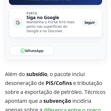
PERFIL
Siga no Google
Mantenha o Portal N10 mais
Seguir
perto nas superfícies do
Google e no Discover.
WhatsApp
Além do
subsídio
, o pacote inclui
desoneração de
PIS/Cofins
e tributação
sobre a exportação de petróleo. Técnicos
apontam que a
subvenção
incidiria
apenas sobre a
diferença entre o preço