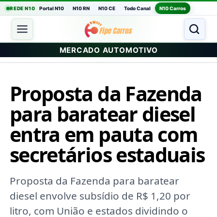
REDE N10
Portal N10
N10 RN
N10 CE
Todo Canal
N10 Carros
MERCADO AUTOMOTIVO
Proposta da Fazenda
para baratear diesel
entra em pauta com
secretários estaduais
Proposta da Fazenda para baratear
diesel envolve subsídio de R$ 1,20 por
litro, com União e estados dividindo o