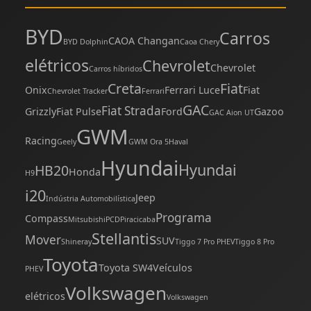
BYD
Carros
CAOA Changan
BYD Dolphin
Caoa Chery
elétricos
Chevrolet
Chevrolet
Carros híbridos
Creta
Fiat
Onix
Ferrari Luce
Fiat
Chevrolet Tracker
Ferrari
GAC
Fiat Strada
Grizzly
Fiat Pulse
Ford
Gazoo
GAC Aion UT
GWM
Racing
Geely
GWM Ora 5
Haval
Hyundai
Hyundai
HB20
Honda
H9
i20
Jeep
Indústria Automobilística
Programa
Compass
Mitsubishi
PCD
Piracicaba
Stellantis
Mover
SUV
Shineray
Tiggo 7 Pro PHEV
Tiggo 8 Pro
Toyota
Toyota SW4
Veículos
PHEV
Volkswagen
elétricos
Volkswagen