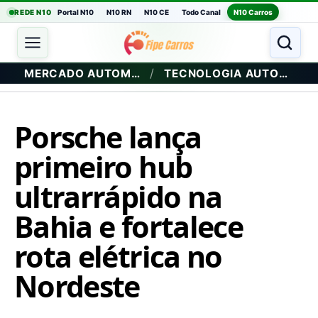
REDE N10
Portal N10
N10 RN
N10 CE
Todo Canal
N10 Carros
/
MERCADO AUTOMOTIVO
TECNOLOGIA AUTOMOTIVA
Porsche lança
primeiro hub
ultrarrápido na
Bahia e fortalece
rota elétrica no
Nordeste