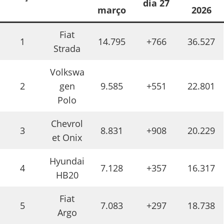
dia 27
março
2026
Fiat
1
14.795
+766
36.527
Strada
Volkswa
2
gen
9.585
+551
22.801
Polo
Chevrol
3
8.831
+908
20.229
et Onix
Hyundai
4
7.128
+357
16.317
HB20
Fiat
5
7.083
+297
18.738
Argo