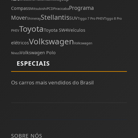
Programa
Compass
Mitsubishi
PCD
Piracicaba
Stellantis
Mover
SUV
Shineray
Tiggo 7 Pro PHEV
Tiggo 8 Pro
Toyota
Toyota SW4
Veículos
PHEV
Volkswagen
elétricos
Volkswagen
Volkswagen Polo
Nivus
ESPECIAIS
Os carros mais vendidos do Brasil
SOBRE NÓS