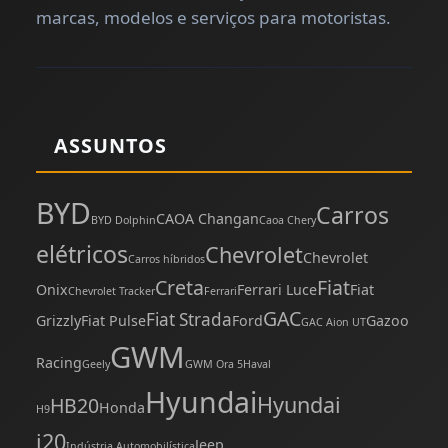
marcas, modelos e serviços para motoristas.
ASSUNTOS
BYD
Carros
CAOA Changan
BYD Dolphin
Caoa Chery
elétricos
Chevrolet
Chevrolet
Carros híbridos
Creta
Fiat
Onix
Ferrari Luce
Fiat
Chevrolet Tracker
Ferrari
GAC
Fiat Strada
Grizzly
Fiat Pulse
Ford
Gazoo
GAC Aion UT
GWM
Racing
Geely
GWM Ora 5
Haval
Hyundai
Hyundai
HB20
Honda
H9
i20
Jeep
Indústria Automobilística