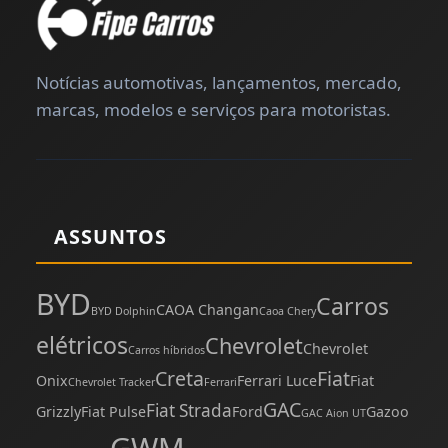
Notícias automotivas, lançamentos, mercado,
marcas, modelos e serviços para motoristas.
ASSUNTOS
BYD
Carros
CAOA Changan
BYD Dolphin
Caoa Chery
elétricos
Chevrolet
Chevrolet
Carros híbridos
Creta
Fiat
Onix
Ferrari Luce
Fiat
Chevrolet Tracker
Ferrari
GAC
Fiat Strada
Grizzly
Fiat Pulse
Ford
Gazoo
GAC Aion UT
GWM