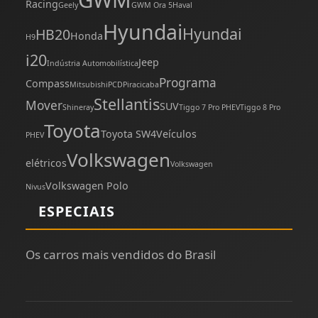
Racing
Geely
GWM Ora 5
Haval
Hyundai
Hyundai
HB20
Honda
H9
i20
Jeep
Indústria Automobilística
Programa
Compass
Mitsubishi
PCD
Piracicaba
Stellantis
Mover
SUV
Shineray
Tiggo 7 Pro PHEV
Tiggo 8 Pro
Toyota
Toyota SW4
Veículos
PHEV
Volkswagen
elétricos
Volkswagen
Volkswagen Polo
Nivus
ESPECIAIS
Os carros mais vendidos do Brasil