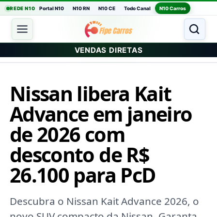
REDE N10
Portal N10
N10 RN
N10 CE
Todo Canal
N10 Carros
VENDAS DIRETAS
Nissan libera Kait
Advance em janeiro
de 2026 com
desconto de R$
26.100 para PcD
Descubra o Nissan Kait Advance 2026, o
novo SUV compacto da Nissan. Garanta