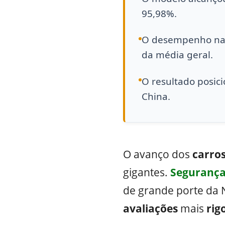
95,98%.
O desempenho na p
da média geral.
O resultado posic
China.
O avanço dos
carros
gigantes.
Seguranç
de grande porte da 
avaliações
mais
rig