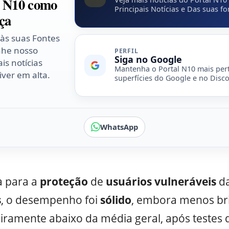
l N10 como
Principais Notícias e Das suas fo
ça
 às suas Fontes
nhe nosso
PERFIL
Siga no Google
is notícias
Mantenha o Portal N10 mais per
ver em alta.
superfícies do Google e no Disco
WhatsApp
a para a
proteção
de
usuários
vulneráveis
da
s
, o desempenho foi
sólido
, embora menos bri
eiramente abaixo da média geral, após testes