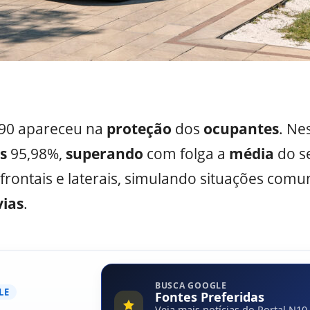
90 apareceu na
proteção
dos
ocupantes
. Ne
s
95,98%,
superando
com folga a
média
do s
frontais e laterais, simulando situações com
ias
.
BUSCA GOOGLE
LE
Fontes Preferidas
Veja mais notícias do Portal N10