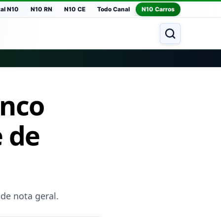
tal N10
N10 RN
N10 CE
Todo Canal
N10 Carros
inco
e de
de nota geral.