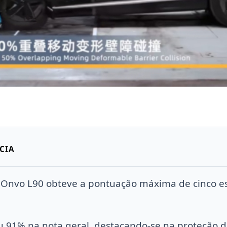
CIA
o Onvo L90 obteve a pontuação máxima de cinco es
 91% na nota geral, destacando-se na proteção 