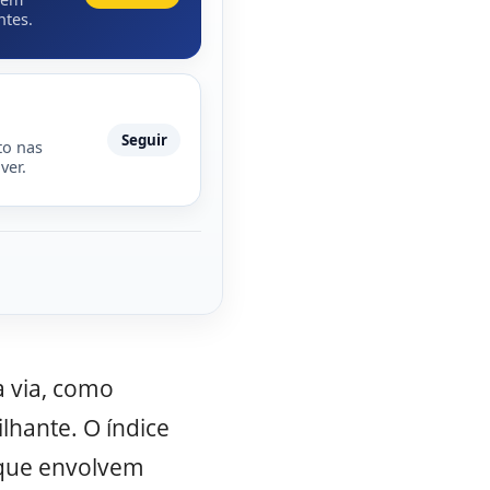
ntes.
Seguir
to nas
ver.
 via, como
lhante. O índice
 que envolvem