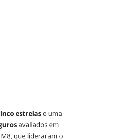
cinco
estrelas
e uma
guros
avaliados em
 M8, que lideraram o