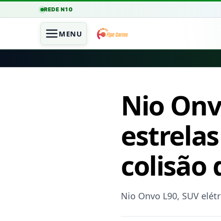
REDE N10
MENU
Nio Onv
estrelas
colisão
Nio Onvo L90, SUV elétr