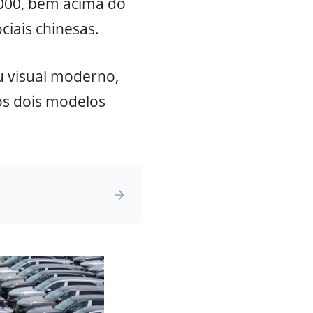
.000, bem acima do
iais chinesas.
 visual moderno,
 os dois modelos