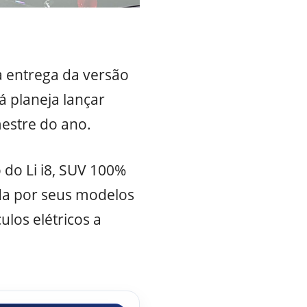
 a entrega da versão
á planeja lançar
mestre do ano.
do Li i8, SUV 100%
ida por seus modelos
los elétricos a