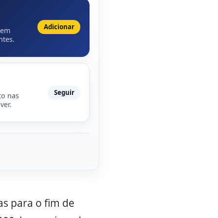
Adicionar
 em
ntes.
Seguir
to nas
ver.
as para o fim de