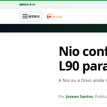
REDE N10
MENU
Nio con
L90 para
A Nio ou a Onvo ainda 
•
Por
Josean Santos
Public