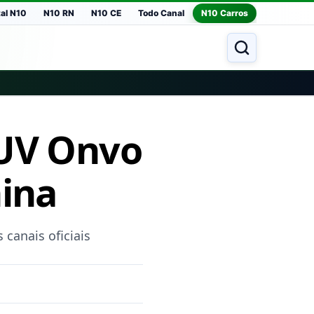
tal N10
N10 RN
N10 CE
Todo Canal
N10 Carros
SUV Onvo
hina
canais oficiais