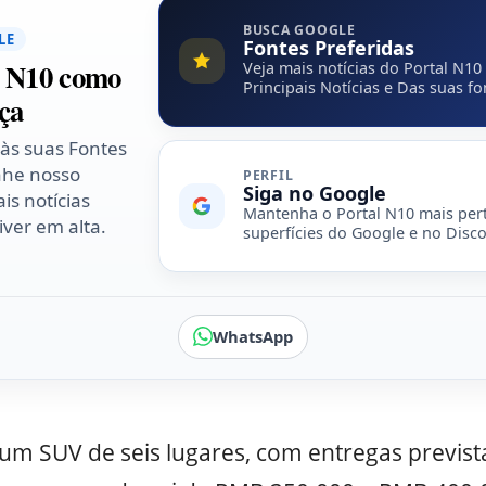
BUSCA GOOGLE
LE
Fontes Preferidas
l N10 como
Veja mais notícias do Portal N10
Principais Notícias e Das suas fo
ça
 às suas Fontes
nhe nosso
PERFIL
Siga no Google
is notícias
Mantenha o Portal N10 mais per
ver em alta.
superfícies do Google e no Disco
WhatsApp
um SUV de seis lugares, com entregas previst