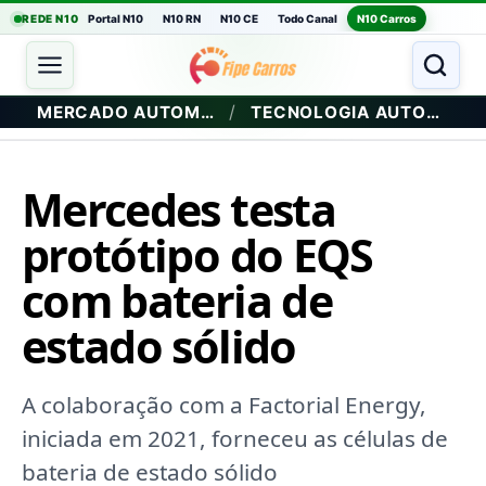
REDE N10
Portal N10
N10 RN
N10 CE
Todo Canal
N10 Carros
/
MERCADO AUTOMOTIVO
TECNOLOGIA AUTOMOTIVA
Mercedes testa
protótipo do EQS
com bateria de
estado sólido
A colaboração com a Factorial Energy,
iniciada em 2021, forneceu as células de
bateria de estado sólido