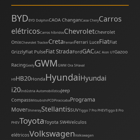
BYD
Carros
CAOA Changan
BYD Dolphin
Caoa Chery
elétricos
Chevrolet
Chevrolet
Carros híbridos
Creta
Fiat
Onix
Ferrari Luce
Fiat
Chevrolet Tracker
Ferrari
GAC
Fiat Strada
Grizzly
Fiat Pulse
Ford
Gazoo
GAC Aion UT
GWM
Racing
Geely
GWM Ora 5
Haval
Hyundai
Hyundai
HB20
Honda
H9
i20
Jeep
Indústria Automobilística
Programa
Compass
Mitsubishi
PCD
Piracicaba
Stellantis
Mover
SUV
Shineray
Tiggo 7 Pro PHEV
Tiggo 8 Pro
Toyota
Toyota SW4
Veículos
PHEV
Volkswagen
elétricos
Volkswagen