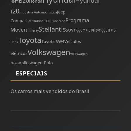
Hyundai
HB20
Honda
H9
i20
Jeep
Indústria Automobilística
Programa
Compass
Mitsubishi
PCD
Piracicaba
Stellantis
Mover
SUV
Shineray
Tiggo 7 Pro PHEV
Tiggo 8 Pro
Toyota
Toyota SW4
Veículos
PHEV
Volkswagen
elétricos
Volkswagen
Volkswagen Polo
Nivus
ESPECIAIS
Os carros mais vendidos do Brasil