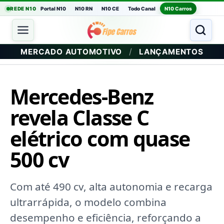
REDE N10
Portal N10
N10 RN
N10 CE
Todo Canal
N10 Carros
/
MERCADO AUTOMOTIVO
LANÇAMENTOS
Mercedes-Benz
revela Classe C
elétrico com quase
500 cv
Com até 490 cv, alta autonomia e recarga
ultrarrápida, o modelo combina
desempenho e eficiência, reforçando a