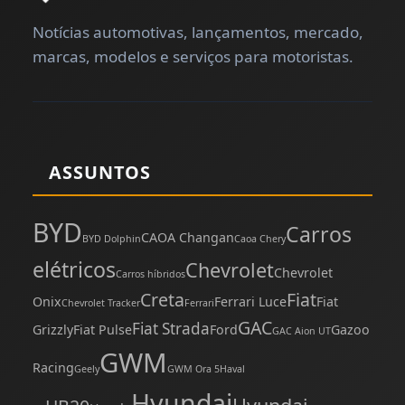
Notícias automotivas, lançamentos, mercado,
marcas, modelos e serviços para motoristas.
ASSUNTOS
BYD
Carros
CAOA Changan
BYD Dolphin
Caoa Chery
elétricos
Chevrolet
Chevrolet
Carros híbridos
Creta
Fiat
Onix
Ferrari Luce
Fiat
Chevrolet Tracker
Ferrari
GAC
Fiat Strada
Grizzly
Fiat Pulse
Ford
Gazoo
GAC Aion UT
GWM
Racing
Geely
GWM Ora 5
Haval
Hyundai