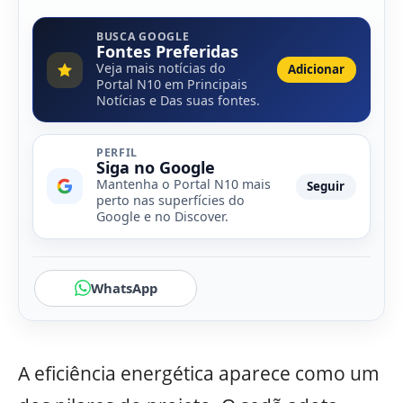
BUSCA GOOGLE
Fontes Preferidas
Veja mais notícias do
Adicionar
Portal N10 em Principais
Notícias e Das suas fontes.
PERFIL
Siga no Google
Mantenha o Portal N10 mais
Seguir
perto nas superfícies do
Google e no Discover.
WhatsApp
A eficiência energética aparece como um