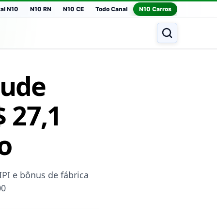
tal N10
N10 RN
N10 CE
Todo Canal
N10 Carros
tude
 27,1
o
PI e bônus de fábrica
00