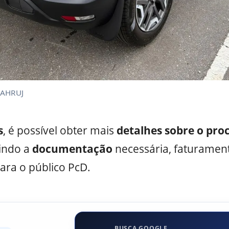
DAHRUJ
s
, é possível obter mais
detalhes sobre o pro
uindo a
documentação
necessária, faturamen
ara o público PcD.
BUSCA GOOGLE