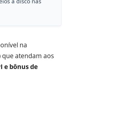
eios a disco nas
onível na
) que atendam aos
PI e bônus de