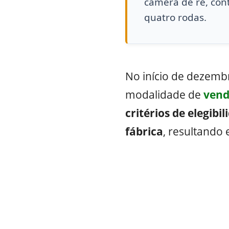
câmera de ré, contr
quatro rodas.
No início de dezemb
modalidade de
vend
critérios de elegibi
fábrica
, resultand