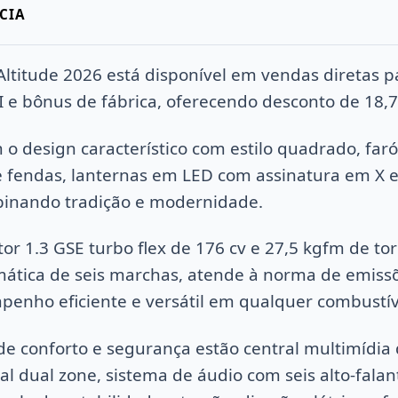
CIA
ltitude 2026 está disponível em vendas diretas 
PI e bônus de fábrica, oferecendo desconto de 18,
 design característico com estilo quadrado, farói
e fendas, lanternas em LED com assinatura em X e
binando tradição e modernidade.
r 1.3 GSE turbo flex de 176 cv e 27,5 kgfm de to
ática de seis marchas, atende à norma de emissõ
enho eficiente e versátil em qualquer combustív
de conforto e segurança estão central multimídia d
al dual zone, sistema de áudio com seis alto-falant