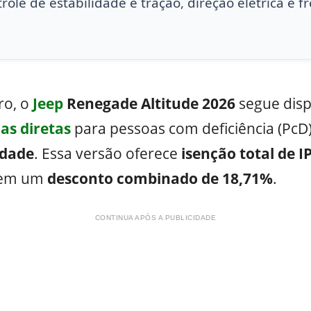
ole de estabilidade e tração, direção elétrica e fr
ro, o
Jeep
Renegade Altitude 2026
segue disp
as diretas
para pessoas com deficiência (PcD
lidade
. Essa versão oferece
isenção total de I
o em um
desconto combinado de 18,71%
.
CONTINUA APÓS A PUBLICIDADE