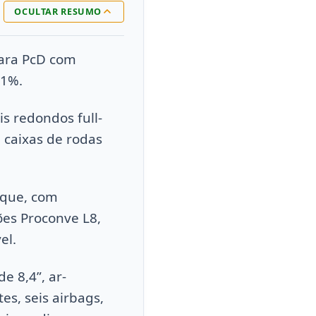
OCULTAR RESUMO
para PcD com
71%.
s redondos full-
 caixas de rodas
rque, com
es Proconve L8,
el.
e 8,4”, ar-
es, seis airbags,