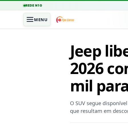
REDE N10
MENU
Jeep li
2026 co
mil par
O SUV segue disponível 
que resultam em descon