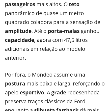
passageiros
mais altos. O
teto
panorâmico de quase um metro
quadrado colabora para a sensação de
amplitude
. Até o
porta-malas
ganhou
capacidade
, agora com 47,5 litros
adicionais em relação ao modelo
anterior.
Por fora, o Mondeo assume uma
postura
mais baixa e larga, reforçando o
apelo
esportivo
. A
grade
redesenhada
preserva traços clássicos da Ford,
enquanto a
silhueta
fastback
dá mais