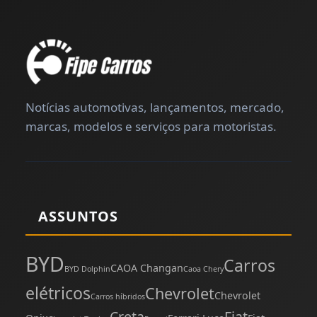
Notícias automotivas, lançamentos, mercado,
marcas, modelos e serviços para motoristas.
ASSUNTOS
BYD
Carros
CAOA Changan
BYD Dolphin
Caoa Chery
elétricos
Chevrolet
Chevrolet
Carros híbridos
Creta
Fiat