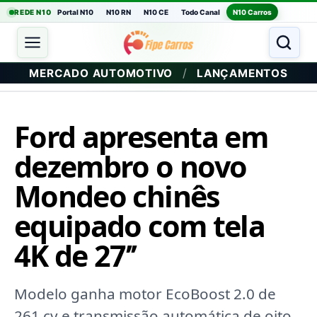
REDE N10
Portal N10
N10 RN
N10 CE
Todo Canal
N10 Carros
/
MERCADO AUTOMOTIVO
LANÇAMENTOS
Ford apresenta em
dezembro o novo
Mondeo chinês
equipado com tela
4K de 27’’
Modelo ganha motor EcoBoost 2.0 de
261 cv e transmissão automática de oito