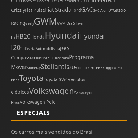
Onix
Ferrari Luce
Fiat
Chevrolet Tracker
Ferrari
GAC
Fiat Strada
Grizzly
Fiat Pulse
Ford
Gazoo
GAC Aion UT
GWM
Racing
Geely
GWM Ora 5
Haval
Hyundai
Hyundai
HB20
Honda
H9
i20
Jeep
Indústria Automobilística
Programa
Compass
Mitsubishi
PCD
Piracicaba
Stellantis
Mover
SUV
Shineray
Tiggo 7 Pro PHEV
Tiggo 8 Pro
Toyota
Toyota SW4
Veículos
PHEV
Volkswagen
elétricos
Volkswagen
Volkswagen Polo
Nivus
ESPECIAIS
Os carros mais vendidos do Brasil