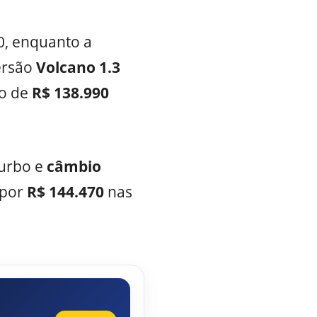
0, enquanto a
ersão
Volcano 1.3
do de
R$ 138.990
turbo e
câmbio
 por
R$ 144.470
nas