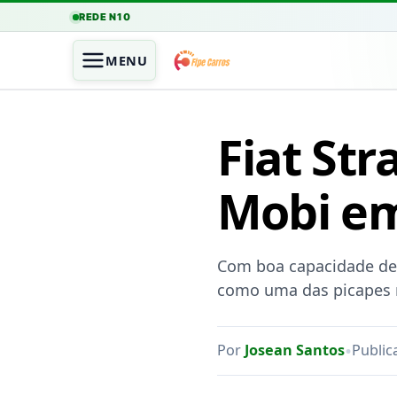
REDE N10
MENU
Fiat Str
Mobi em
Com boa capacidade de 
como uma das picapes m
•
Por
Josean Santos
Public