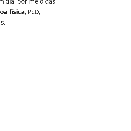
m dia, por meio das
oa física
, PcD,
s.