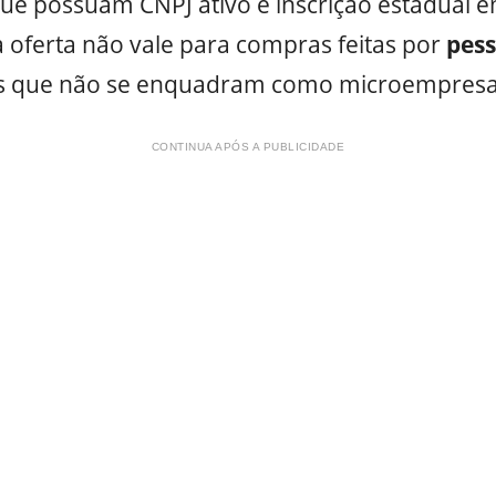
ue possuam CNPJ ativo e inscrição estadual e
a oferta não vale para compras feitas por
pess
as que não se enquadram como microempresa
CONTINUA APÓS A PUBLICIDADE