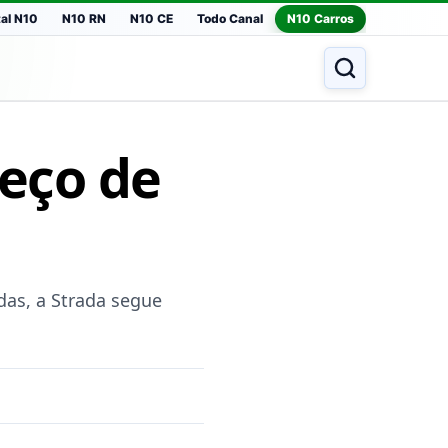
tal N10
N10 RN
N10 CE
Todo Canal
N10 Carros
reço de
as, a Strada segue