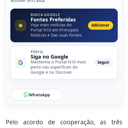
estiver em alta.
BUSCA GOOGLE
Fontes Preferidas
Veja mais notícias do
Adicionar
Portal N10 em Principais
Notícias e Das suas fontes.
PERFIL
Siga no Google
Mantenha o Portal N10 mais
Seguir
perto nas superfícies do
Google e no Discover.
WhatsApp
Pelo acordo de cooperação, as três