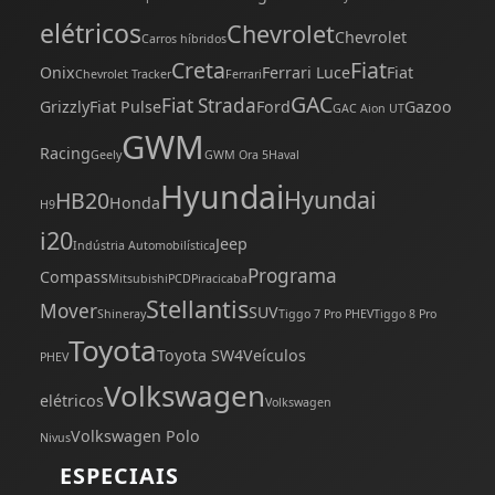
elétricos
Chevrolet
Chevrolet
Carros híbridos
Creta
Fiat
Onix
Ferrari Luce
Fiat
Chevrolet Tracker
Ferrari
GAC
Fiat Strada
Grizzly
Fiat Pulse
Ford
Gazoo
GAC Aion UT
GWM
Racing
Geely
GWM Ora 5
Haval
Hyundai
Hyundai
HB20
Honda
H9
i20
Jeep
Indústria Automobilística
Programa
Compass
Mitsubishi
PCD
Piracicaba
Stellantis
Mover
SUV
Shineray
Tiggo 7 Pro PHEV
Tiggo 8 Pro
Toyota
Toyota SW4
Veículos
PHEV
Volkswagen
elétricos
Volkswagen
Volkswagen Polo
Nivus
ESPECIAIS