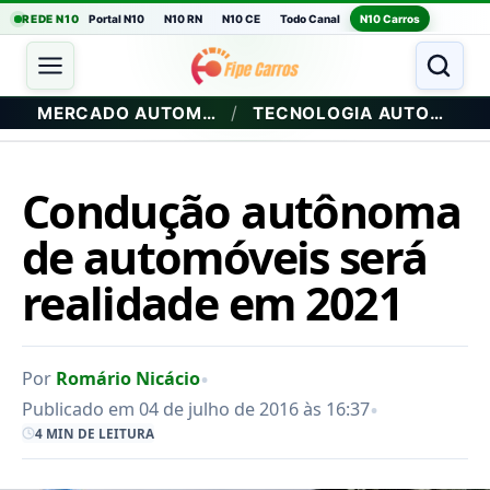
REDE N10
Portal N10
N10 RN
N10 CE
Todo Canal
N10 Carros
/
MERCADO AUTOMOTIVO
TECNOLOGIA AUTOMOTIVA
Condução autônoma
de automóveis será
realidade em 2021
•
Por
Romário Nicácio
•
Publicado em 04 de julho de 2016 às 16:37
4 MIN DE LEITURA