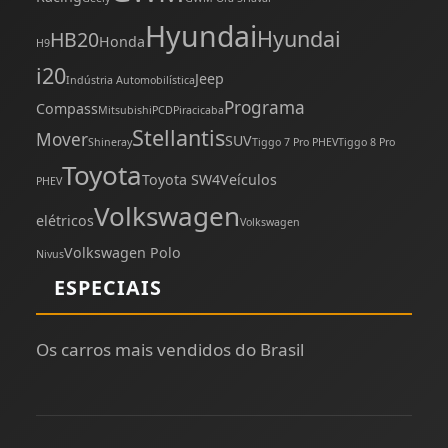
Hyundai
Hyundai
HB20
Honda
H9
i20
Jeep
Indústria Automobilística
Programa
Compass
Mitsubishi
PCD
Piracicaba
Stellantis
Mover
SUV
Shineray
Tiggo 7 Pro PHEV
Tiggo 8 Pro
Toyota
Toyota SW4
Veículos
PHEV
Volkswagen
elétricos
Volkswagen
Volkswagen Polo
Nivus
ESPECIAIS
Os carros mais vendidos do Brasil