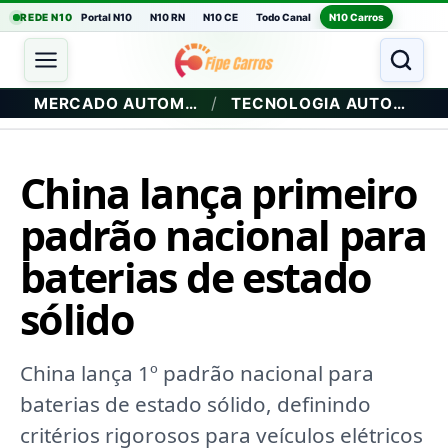
REDE N10
Portal N10
N10 RN
N10 CE
Todo Canal
N10 Carros
/
MERCADO AUTOMOTIVO
TECNOLOGIA AUTOMOTIVA
China lança primeiro
padrão nacional para
baterias de estado
sólido
China lança 1º padrão nacional para
baterias de estado sólido, definindo
critérios rigorosos para veículos elétricos