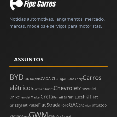
Notícias automotivas, lançamentos, mercado,
marcas, modelos e serviços para motoristas.
ASSUNTOS
BYD
Carros
CAOA Changan
BYD Dolphin
Caoa Chery
elétricos
Chevrolet
Chevrolet
Carros híbridos
Creta
Fiat
Onix
Ferrari Luce
Fiat
Chevrolet Tracker
Ferrari
GAC
Fiat Strada
Grizzly
Fiat Pulse
Ford
Gazoo
GAC Aion UT
GWM
Racing
Geely
GWM Ora 5
Haval