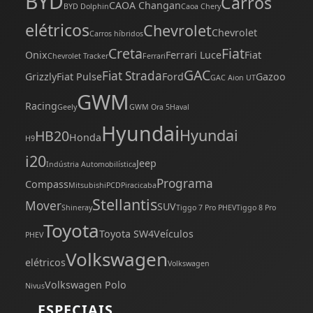
BYD
Carros
CAOA Changan
BYD Dolphin
Caoa Chery
elétricos
Chevrolet
Chevrolet
Carros híbridos
Creta
Fiat
Onix
Ferrari Luce
Fiat
Chevrolet Tracker
Ferrari
GAC
Fiat Strada
Grizzly
Fiat Pulse
Ford
Gazoo
GAC Aion UT
GWM
Racing
Geely
GWM Ora 5
Haval
Hyundai
Hyundai
HB20
Honda
H9
i20
Jeep
Indústria Automobilística
Programa
Compass
Mitsubishi
PCD
Piracicaba
Stellantis
Mover
SUV
Shineray
Tiggo 7 Pro PHEV
Tiggo 8 Pro
Toyota
Toyota SW4
Veículos
PHEV
Volkswagen
elétricos
Volkswagen
Volkswagen Polo
Nivus
ESPECIAIS