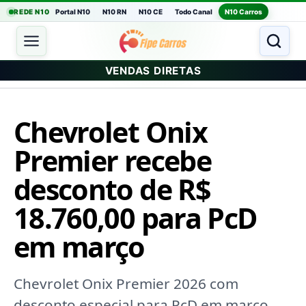
REDE N10
Portal N10
N10 RN
N10 CE
Todo Canal
N10 Carros
VENDAS DIRETAS
Chevrolet Onix
Premier recebe
desconto de R$
18.760,00 para PcD
em março
Chevrolet Onix Premier 2026 com
desconto especial para PcD em março.