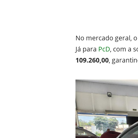
No mercado geral, 
Já para
PcD
, com a s
109.260,00
, garant