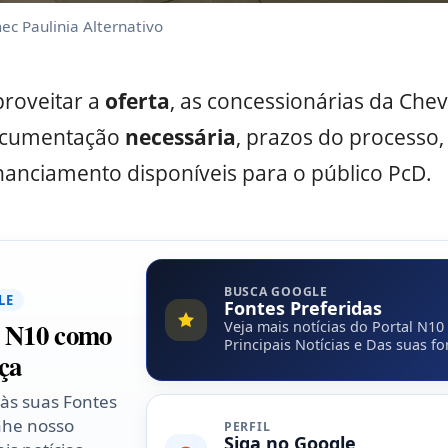
c Paulinia Alternativo
roveitar a
oferta
, as concessionárias da Chev
documentação
necessária
, prazos do processo
nanciamento disponíveis para o público PcD.
BUSCA GOOGLE
LE
Fontes Preferidas
l N10 como
Veja mais notícias do Portal N10
Principais Notícias e Das suas fo
ça
 às suas Fontes
nhe nosso
PERFIL
Siga no Google