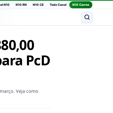
tal N10
N10 RN
N10 CE
Todo Canal
N10 Carros
880,00
para PcD
 março. Veja como