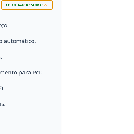
OCULTAR RESUMO
rço.
o automático.
.
amento para PcD.
i.
as.