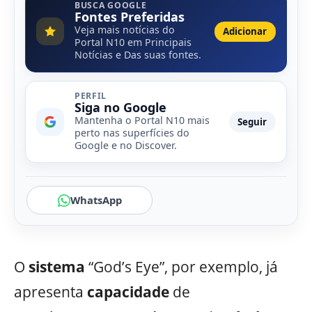
BUSCA GOOGLE
Fontes Preferidas
Veja mais notícias do
Adicionar
Portal N10 em Principais
Notícias e Das suas fontes.
PERFIL
Siga no Google
Mantenha o Portal N10 mais
Seguir
perto nas superfícies do
Google e no Discover.
WhatsApp
O
sistema
“God’s Eye”, por exemplo, já
apresenta
capacidade
de