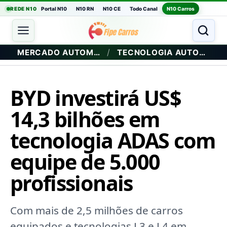
REDE N10
Portal N10
N10 RN
N10 CE
Todo Canal
N10 Carros
/
MERCADO AUTOMOTIVO
TECNOLOGIA AUTOMOTIVA
BYD investirá US$
14,3 bilhões em
tecnologia ADAS com
equipe de 5.000
profissionais
Com mais de 2,5 milhões de carros
equipados e tecnologias L3 e L4 em