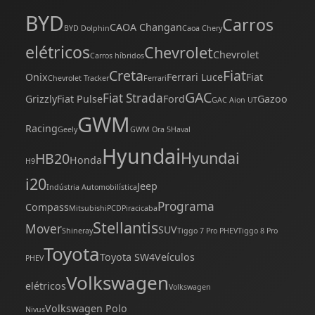
BYD
Carros
CAOA Changan
BYD Dolphin
Caoa Chery
elétricos
Chevrolet
Chevrolet
Carros híbridos
Creta
Fiat
Onix
Ferrari Luce
Fiat
Chevrolet Tracker
Ferrari
GAC
Fiat Strada
Grizzly
Fiat Pulse
Ford
Gazoo
GAC Aion UT
GWM
Racing
Geely
GWM Ora 5
Haval
Hyundai
Hyundai
HB20
Honda
H9
i20
Jeep
Indústria Automobilística
Programa
Compass
Mitsubishi
PCD
Piracicaba
Stellantis
Mover
SUV
Shineray
Tiggo 7 Pro PHEV
Tiggo 8 Pro
Toyota
Toyota SW4
Veículos
PHEV
Volkswagen
elétricos
Volkswagen
Volkswagen Polo
Nivus