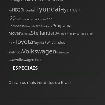
Hyundai
Hyundai
HB20
Honda
H9
i20
Jeep
Indústria Automobilística
Programa
Compass
Mitsubishi
PCD
Piracicaba
Stellantis
Mover
SUV
Shineray
Tiggo 7 Pro PHEV
Tiggo 8 Pro
Toyota
Toyota SW4
Veículos
PHEV
Volkswagen
elétricos
Volkswagen
Volkswagen Polo
Nivus
ESPECIAIS
Os carros mais vendidos do Brasil