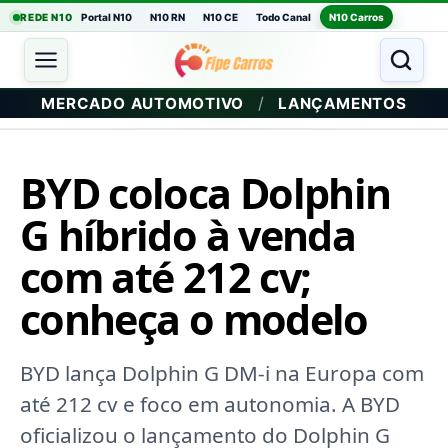
REDE N10
Portal N10
N10 RN
N10 CE
Todo Canal
N10 Carros
/
MERCADO AUTOMOTIVO
LANÇAMENTOS
BYD coloca Dolphin
G híbrido à venda
com até 212 cv;
conheça o modelo
BYD lança Dolphin G DM-i na Europa com
até 212 cv e foco em autonomia. A BYD
oficializou o lançamento do Dolphin G