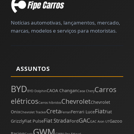
Notícias automotivas, lançamentos, mercado,
marcas, modelos e serviços para motoristas.
ASSUNTOS
BYD
Carros
CAOA Changan
BYD Dolphin
Caoa Chery
elétricos
Chevrolet
Chevrolet
Carros híbridos
Creta
Fiat
Onix
Ferrari Luce
Fiat
Chevrolet Tracker
Ferrari
GAC
Fiat Strada
Grizzly
Fiat Pulse
Ford
Gazoo
GAC Aion UT
GWM
Racing
Geely
GWM Ora 5
Haval