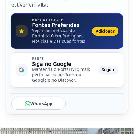
estiver em alta.
BUSCA GOOGLE
Fontes Preferidas
Veja mais notícias do
Adicionar
Portal N10 em Principais
Notícias e Das suas fontes.
PERFIL
Siga no Google
Mantenha o Portal N10 mais
Seguir
perto nas superfícies do
Google e no Discover.
WhatsApp