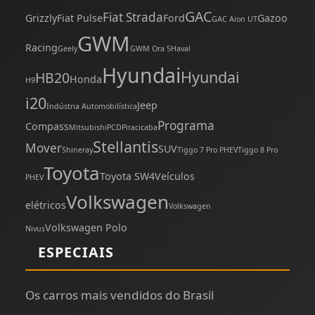
GAC
Fiat Strada
Grizzly
Fiat Pulse
Ford
Gazoo
GAC Aion UT
GWM
Racing
Geely
GWM Ora 5
Haval
Hyundai
Hyundai
HB20
Honda
H9
i20
Jeep
Indústria Automobilística
Programa
Compass
Mitsubishi
PCD
Piracicaba
Stellantis
Mover
SUV
Shineray
Tiggo 7 Pro PHEV
Tiggo 8 Pro
Toyota
Toyota SW4
Veículos
PHEV
Volkswagen
elétricos
Volkswagen
Volkswagen Polo
Nivus
ESPECIAIS
Os carros mais vendidos do Brasil