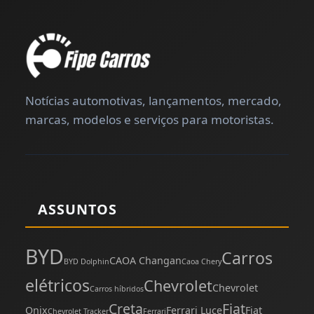
Notícias automotivas, lançamentos, mercado,
marcas, modelos e serviços para motoristas.
ASSUNTOS
BYD
Carros
CAOA Changan
BYD Dolphin
Caoa Chery
elétricos
Chevrolet
Chevrolet
Carros híbridos
Creta
Fiat
Onix
Ferrari Luce
Fiat
Chevrolet Tracker
Ferrari