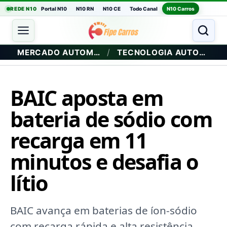
REDE N10
Portal N10
N10 RN
N10 CE
Todo Canal
N10 Carros
/
MERCADO AUTOMOTIVO
TECNOLOGIA AUTOMOTIVA
BAIC aposta em
bateria de sódio com
recarga em 11
minutos e desafia o
lítio
BAIC avança em baterias de íon-sódio
com recarga rápida e alta resistência,