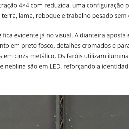
 tração 4×4 com reduzida, uma configuração 
 terra, lama, reboque e trabalho pesado sem 
fica evidente já no visual. A dianteira aposta
to em preto fosco, detalhes cromados e pa
em cinza metálico. Os faróis utilizam ilumin
e neblina são em LED, reforçando a identidade 