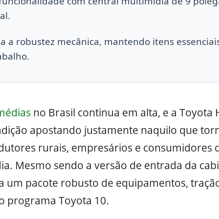
 funcionalidade com central multimídia de 9 poleg
al.
iza a robustez mecânica, mantendo itens essenciai
abalho.
médias
no Brasil continua em alta, e a Toyota
adição apostando justamente naquilo que to
odutores rurais, empresários e consumidores 
 dia. Mesmo sendo a versão de entrada da cabi
 um pacote robusto de equipamentos, tração 
lo programa Toyota 10.