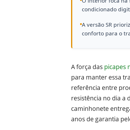
O interior foca na
condicionado digit
A versão SR prior
conforto para o tr
A força das
picapes 
para manter essa tr
referência entre pr
resistência no dia a
caminhonete entrega
anos de garantia pe