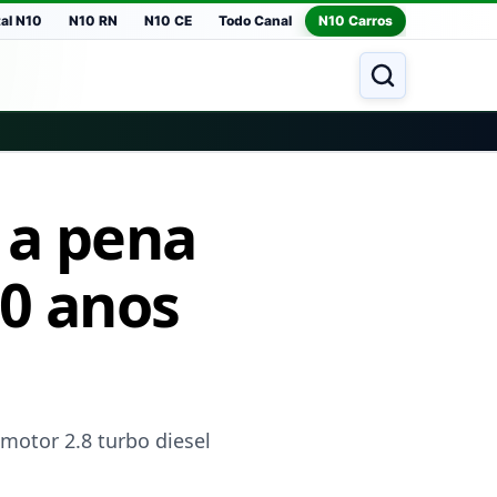
tal N10
N10 RN
N10 CE
Todo Canal
N10 Carros
e a pena
10 anos
motor 2.8 turbo diesel