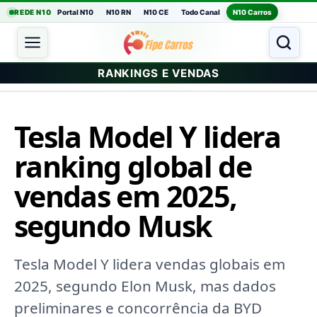
REDE N10
Portal N10
N10 RN
N10 CE
Todo Canal
N10 Carros
RANKINGS E VENDAS
Tesla Model Y lidera
ranking global de
vendas em 2025,
segundo Musk
Tesla Model Y lidera vendas globais em
2025, segundo Elon Musk, mas dados
preliminares e concorrência da BYD