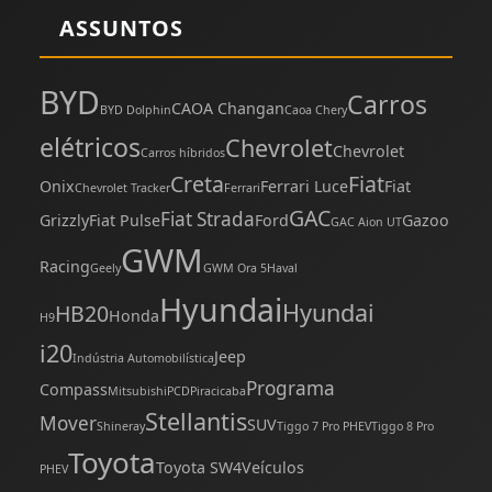
ASSUNTOS
BYD
Carros
CAOA Changan
BYD Dolphin
Caoa Chery
elétricos
Chevrolet
Chevrolet
Carros híbridos
Creta
Fiat
Onix
Ferrari Luce
Fiat
Chevrolet Tracker
Ferrari
GAC
Fiat Strada
Grizzly
Fiat Pulse
Ford
Gazoo
GAC Aion UT
GWM
Racing
Geely
GWM Ora 5
Haval
Hyundai
Hyundai
HB20
Honda
H9
i20
Jeep
Indústria Automobilística
Programa
Compass
Mitsubishi
PCD
Piracicaba
Stellantis
Mover
SUV
Shineray
Tiggo 7 Pro PHEV
Tiggo 8 Pro
Toyota
Toyota SW4
Veículos
PHEV