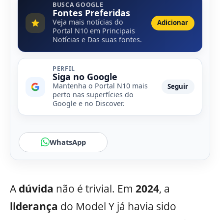
BUSCA GOOGLE
Fontes Preferidas
Veja mais notícias do
Adicionar
Portal N10 em Principais
Notícias e Das suas fontes.
PERFIL
Siga no Google
Mantenha o Portal N10 mais
Seguir
perto nas superfícies do
Google e no Discover.
WhatsApp
A
dúvida
não é trivial. Em
2024
, a
liderança
do Model Y já havia sido