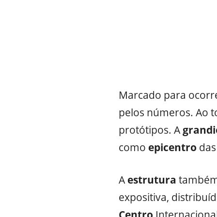
Marcado para ocorre
pelos números. Ao t
protótipos. A
grandi
como
epicentro
das
A
estrutura
também 
expositiva, distribu
Centro
Internaciona