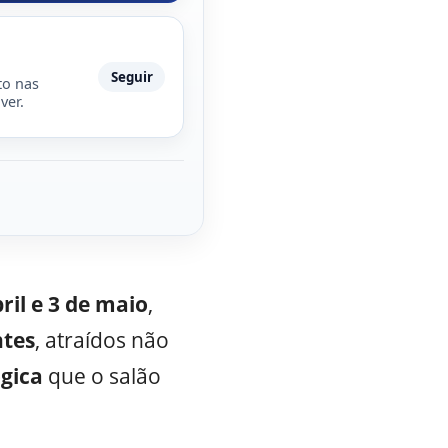
Seguir
to nas
ver.
ril e 3 de maio
,
ntes
, atraídos não
ógica
que o salão