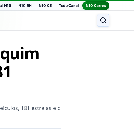
tal N10
N10 RN
N10 CE
Todo Canal
N10 Carros
equim
81
culos, 181 estreias e o