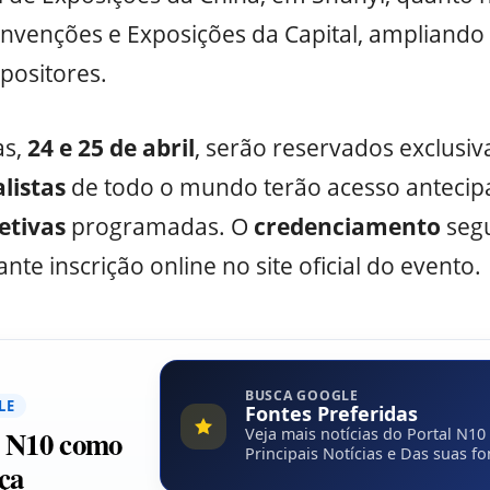
nvenções e Exposições da Capital, ampliando
positores.
as,
24 e 25 de abril
, serão reservados exclusi
alistas
de todo o mundo terão acesso antecip
etivas
programadas. O
credenciamento
seg
nte inscrição online no site oficial do evento.
BUSCA GOOGLE
LE
Fontes Preferidas
l N10 como
Veja mais notícias do Portal N10
Principais Notícias e Das suas fo
ça