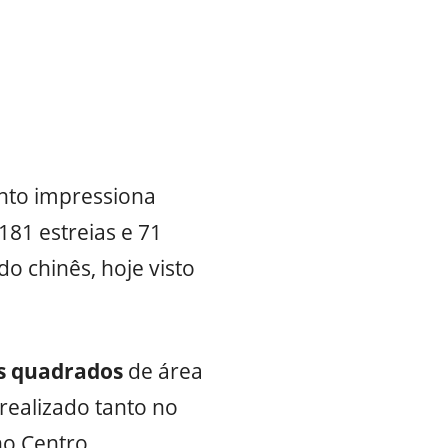
ento impressiona
181 estreias e 71
o chinês, hoje visto
s quadrados
de área
realizado tanto no
no Centro