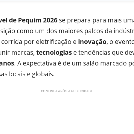
el de Pequim 2026
se prepara para mais uma
sição como um dos maiores palcos da indústr
corrida por eletrificação e
inovação
, o event
unir marcas,
tecnologias
e tendências que de
anos
. A expectativa é de um salão marcado p
s locais e globais.
CONTINUA APÓS A PUBLICIDADE