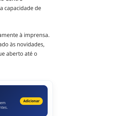
 a capacidade de
vamente à imprensa.
ado às novidades,
ue aberto até o
Adicionar
 em
ntes.