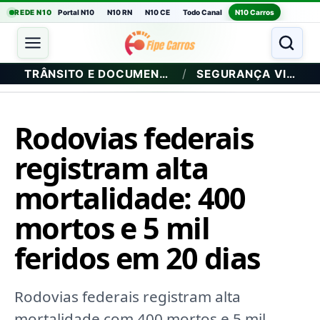
REDE N10
Portal N10
N10 RN
N10 CE
Todo Canal
N10 Carros
/
TRÂNSITO E DOCUMENTAÇÃO
SEGURANÇA VIÁRIA
Rodovias federais
registram alta
mortalidade: 400
mortos e 5 mil
feridos em 20 dias
Rodovias federais registram alta
mortalidade com 400 mortos e 5 mil