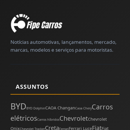
Notícias automotivas, lançamentos, mercado,
marcas, modelos e serviços para motoristas.
ASSUNTOS
BYD
Carros
CAOA Changan
BYD Dolphin
Caoa Chery
elétricos
Chevrolet
Chevrolet
Carros híbridos
Creta
Fiat
Onix
Ferrari Luce
Fiat
Chevrolet Tracker
Ferrari