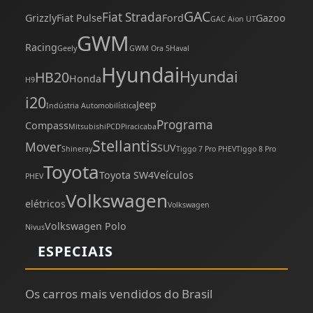
GAC
Fiat Strada
Grizzly
Fiat Pulse
Ford
Gazoo
GAC Aion UT
GWM
Racing
Geely
GWM Ora 5
Haval
Hyundai
Hyundai
HB20
Honda
H9
i20
Jeep
Indústria Automobilística
Programa
Compass
Mitsubishi
PCD
Piracicaba
Stellantis
Mover
SUV
Shineray
Tiggo 7 Pro PHEV
Tiggo 8 Pro
Toyota
Toyota SW4
Veículos
PHEV
Volkswagen
elétricos
Volkswagen
Volkswagen Polo
Nivus
ESPECIAIS
Os carros mais vendidos do Brasil