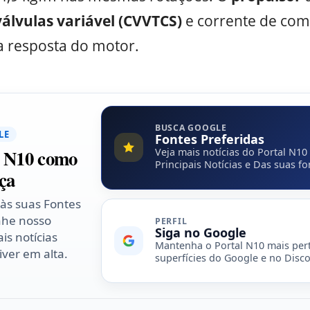
lvulas variável (CVVTCS)
e corrente de co
a resposta do motor.
BUSCA GOOGLE
LE
Fontes Preferidas
l N10 como
Veja mais notícias do Portal N10
Principais Notícias e Das suas fo
ça
 às suas Fontes
nhe nosso
PERFIL
Siga no Google
is notícias
Mantenha o Portal N10 mais per
ver em alta.
superfícies do Google e no Disco