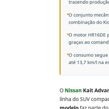
trazendo produção
O conjunto mecâni
combinação do Kic
O motor HR16DE pr
graças ao comando
O consumo segue o
até 13,7 km/l na e
O
Nissan
Kait Advan
linha do SUV compa
modelo
faz parte d