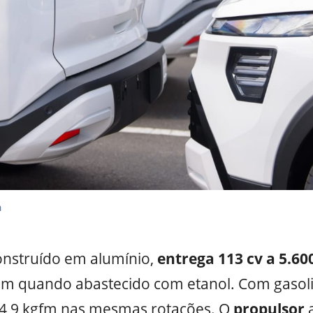
n
construído em alumínio,
entrega 113 cv a 5.60
pm quando abastecido com etanol. Com gasoli
4,9 kgfm nas mesmas rotações. O
propulsor