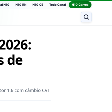
tal N10
N10 RN
N10 CE
Todo Canal
N10 Carros
2026:
s de
otor 1.6 com câmbio CVT