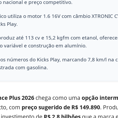
 nacional e preço competitivo.
co utiliza o motor 1.6 16V com câmbio XTRONIC 
ks Play.
oduz até 113 cv e 15,2 kgfm com etanol, oferec
 variável e construção em alumínio.
s números do Kicks Play, marcando 7,8 km/l na c
strada com gasolina.
ce Plus 2026
chega como uma
opção interm
cto, com
preço sugerido de R$ 149.890
. Produ
o investimento de
R$ 2,8 bilhões
que a marca e