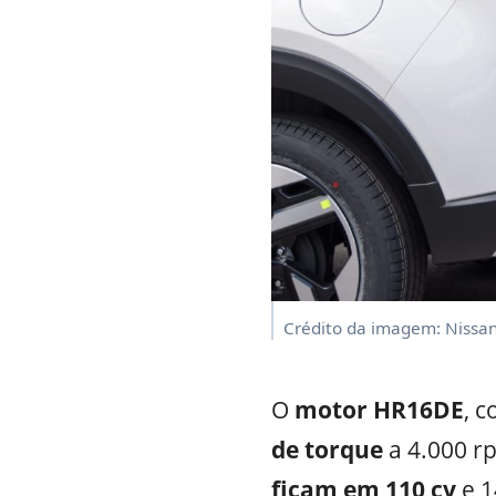
Crédito da imagem: Nissa
O
motor HR16DE
, 
de torque
a 4.000 r
ficam em 110 cv
e 1