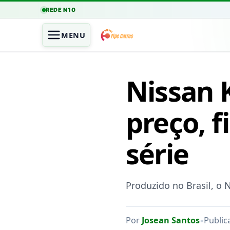
REDE N10
MENU
Nissan 
preço, f
série
Produzido no Brasil, o 
•
Por
Josean Santos
Public