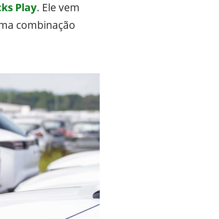
cks Play
. Ele vem
uma combinação