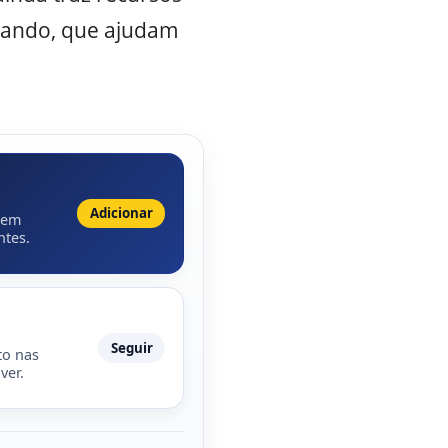
mando, que ajudam
Adicionar
 em
ntes.
Seguir
to nas
ver.