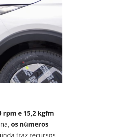
0 rpm e 15,2 kgfm
na,
os números
ainda traz recursos