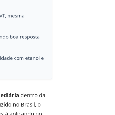
CVT, mesma
endo boa resposta
idade com etanol e
ediária
dentro da
zido no Brasil, o
stá aplicando no