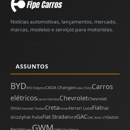
Notícias automotivas, lançamentos, mercado,
marcas, modelos e serviços para motoristas.
ASSUNTOS
BYD
Carros
CAOA Changan
BYD Dolphin
Caoa Chery
elétricos
Chevrolet
Chevrolet
Carros híbridos
Creta
Fiat
Onix
Ferrari Luce
Fiat
Chevrolet Tracker
Ferrari
GAC
Fiat Strada
Grizzly
Fiat Pulse
Ford
Gazoo
GAC Aion UT
GWM
Racing
Geely
GWM Ora 5
Haval