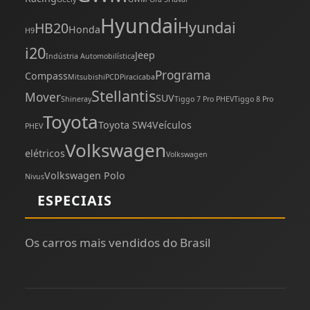
Hyundai
Hyundai
HB20
Honda
H9
i20
Jeep
Indústria Automobilística
Programa
Compass
Mitsubishi
PCD
Piracicaba
Stellantis
Mover
SUV
Shineray
Tiggo 7 Pro PHEV
Tiggo 8 Pro
Toyota
Toyota SW4
Veículos
PHEV
Volkswagen
elétricos
Volkswagen
Volkswagen Polo
Nivus
ESPECIAIS
Os carros mais vendidos do Brasil