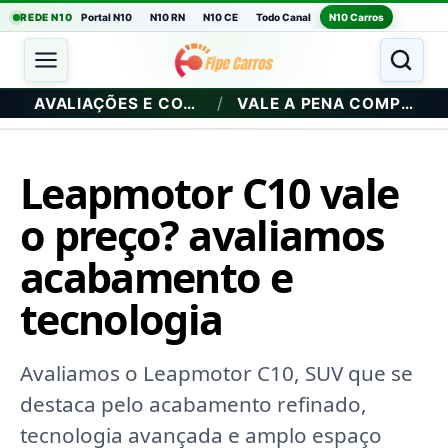
REDE N10
Portal N10
N10 RN
N10 CE
Todo Canal
N10 Carros
/
AVALIAÇÕES E COMPRA
VALE A PENA COMPRAR?
Leapmotor C10 vale
o preço? avaliamos
acabamento e
tecnologia
Avaliamos o Leapmotor C10, SUV que se
destaca pelo acabamento refinado,
tecnologia avançada e amplo espaço