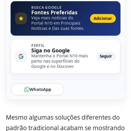
BUSCA GOOGLE
Fontes Preferidas
Veja mais notícias do
Adicionar
Portal N10 em Principais
Notícias e Das suas fontes.
PERFIL
Siga no Google
Mantenha o Portal N10 mais
Seguir
perto nas superfícies do
Google e no Discover.
WhatsApp
Mesmo algumas soluções diferentes do
padrão tradicional acabam se mostrando