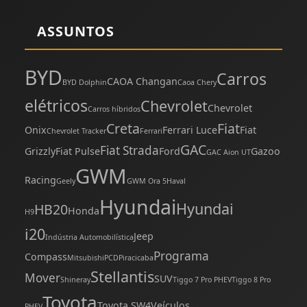
ASSUNTOS
BYD
Carros
CAOA Changan
BYD Dolphin
Caoa Chery
elétricos
Chevrolet
Chevrolet
Carros híbridos
Creta
Fiat
Onix
Ferrari Luce
Fiat
Chevrolet Tracker
Ferrari
GAC
Fiat Strada
Grizzly
Fiat Pulse
Ford
Gazoo
GAC Aion UT
GWM
Racing
Geely
GWM Ora 5
Haval
Hyundai
Hyundai
HB20
Honda
H9
i20
Jeep
Indústria Automobilística
Programa
Compass
Mitsubishi
PCD
Piracicaba
Stellantis
Mover
SUV
Shineray
Tiggo 7 Pro PHEV
Tiggo 8 Pro
Toyota
Toyota SW4
Veículos
PHEV