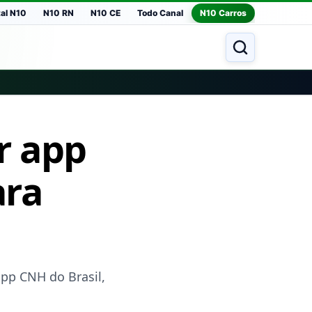
tal N10
N10 RN
N10 CE
Todo Canal
N10 Carros
r app
ara
app CNH do Brasil,