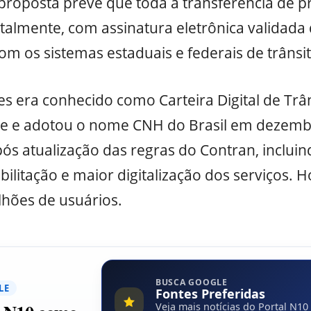
proposta prevê que toda a transferência de 
italmente, com assinatura eletrônica validada 
com os sistemas estaduais e federais de trânsit
tes era conhecido como Carteira Digital de Trâ
e e adotou o nome CNH do Brasil em dezemb
 atualização das regras do Contran, incluind
ilitação e maior digitalização dos serviços. Ho
lhões de usuários.
BUSCA GOOGLE
LE
Fontes Preferidas
Veja mais notícias do Portal N10