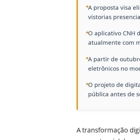
A proposta visa e
vistorias presenci
O aplicativo CNH do
atualmente com ma
A partir de outub
eletrônicos no mod
O projeto de digit
pública antes de s
A transformação digi