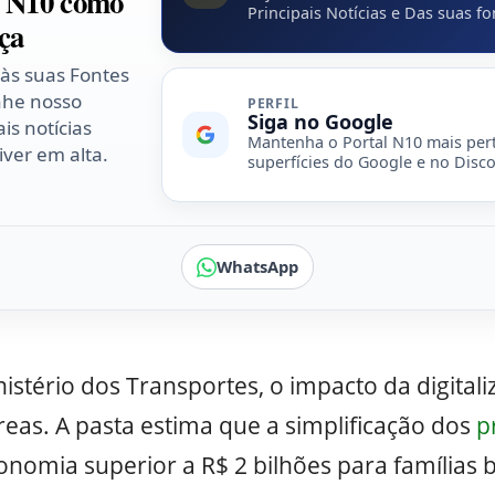
l N10 como
Principais Notícias e Das suas fo
ça
 às suas Fontes
nhe nosso
PERFIL
Siga no Google
is notícias
Mantenha o Portal N10 mais per
ver em alta.
superfícies do Google e no Disco
WhatsApp
stério dos Transportes, o impacto da digitali
eas. A pasta estima que a simplificação dos
p
nomia superior a R$ 2 bilhões para famílias b