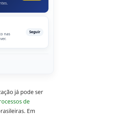
ntes.
Seguir
to nas
ver.
zação já pode ser
rocessos de
rasileiras. Em