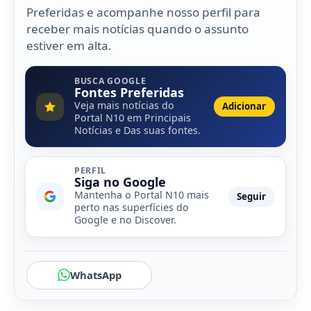
Preferidas e acompanhe nosso perfil para
receber mais notícias quando o assunto
estiver em alta.
BUSCA GOOGLE
Fontes Preferidas
Veja mais notícias do
Adicionar
Portal N10 em Principais
Notícias e Das suas fontes.
PERFIL
Siga no Google
Mantenha o Portal N10 mais
Seguir
perto nas superfícies do
Google e no Discover.
WhatsApp