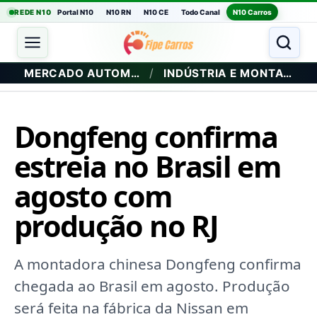
REDE N10
Portal N10
N10 RN
N10 CE
Todo Canal
N10 Carros
/
MERCADO AUTOMOTIVO
INDÚSTRIA E MONTADORAS
Dongfeng confirma
estreia no Brasil em
agosto com
produção no RJ
A montadora chinesa Dongfeng confirma
chegada ao Brasil em agosto. Produção
será feita na fábrica da Nissan em