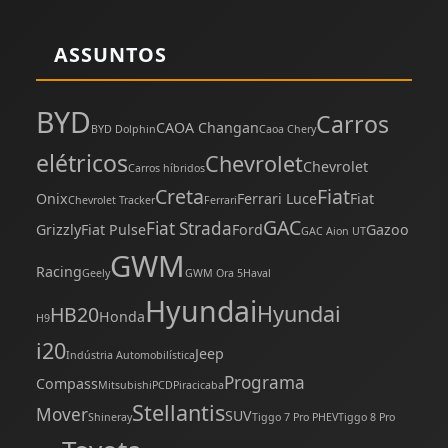
ASSUNTOS
BYD
Carros
CAOA Changan
BYD Dolphin
Caoa Chery
elétricos
Chevrolet
Chevrolet
Carros híbridos
Creta
Fiat
Onix
Ferrari Luce
Fiat
Chevrolet Tracker
Ferrari
GAC
Fiat Strada
Grizzly
Fiat Pulse
Ford
Gazoo
GAC Aion UT
GWM
Racing
Geely
GWM Ora 5
Haval
Hyundai
Hyundai
HB20
Honda
H9
i20
Jeep
Indústria Automobilística
Programa
Compass
Mitsubishi
PCD
Piracicaba
Stellantis
Mover
SUV
Shineray
Tiggo 7 Pro PHEV
Tiggo 8 Pro