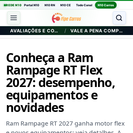
REDE N10
Portal N10
N10 RN
N10 CE
Todo Canal
N10 Carros
/
AVALIAÇÕES E COMPRA
VALE A PENA COMPRAR?
Conheça a Ram
Rampage RT Flex
2027: desempenho,
equipamentos e
novidades
Ram Rampage RT 2027 ganha motor flex
e novos equipamentos; veja detalhes. A