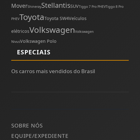
Stellantis
Mover
SUV
Shineray
Tiggo 7 Pro PHEV
Tiggo 8 Pro
Toyota
Toyota SW4
Veículos
PHEV
Volkswagen
elétricos
Volkswagen
Volkswagen Polo
Nivus
ESPECIAIS
Os carros mais vendidos do Brasil
SOBRE NÓS
EQUIPE/EXPEDIENTE