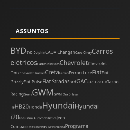
ASSUNTOS
BYD
Carros
CAOA Changan
BYD Dolphin
Caoa Chery
elétricos
Chevrolet
Chevrolet
Carros híbridos
Creta
Fiat
Onix
Ferrari Luce
Fiat
Chevrolet Tracker
Ferrari
GAC
Fiat Strada
Grizzly
Fiat Pulse
Ford
Gazoo
GAC Aion UT
GWM
Racing
Geely
GWM Ora 5
Haval
Hyundai
Hyundai
HB20
Honda
H9
i20
Jeep
Indústria Automobilística
Programa
Compass
Mitsubishi
PCD
Piracicaba