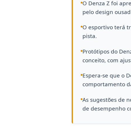
O Denza Z foi apr
pelo design ousad
O esportivo terá t
pista.
Protótipos do Denz
conceito, com ajus
Espera-se que o D
comportamento da
As sugestões de no
de desempenho com