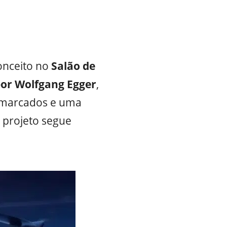
onceito no
Salão de
por Wolfgang Egger
,
marcados e uma
 projeto segue