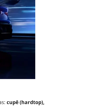
as:
cupê (hardtop),