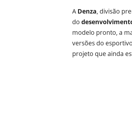
A
Denza
, divisão p
do
desenvolviment
modelo pronto, a m
versões do esportiv
projeto que ainda e