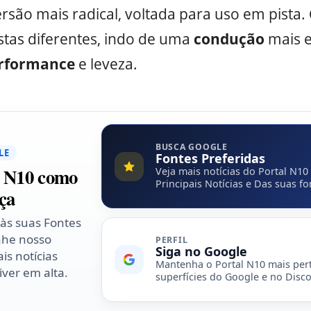
rsão mais radical, voltada para uso em pista.
tas diferentes, indo de uma
condução
mais e
rformance
e leveza.
BUSCA GOOGLE
LE
Fontes Preferidas
l N10 como
Veja mais notícias do Portal N10
Principais Notícias e Das suas fo
ça
 às suas Fontes
nhe nosso
PERFIL
Siga no Google
is notícias
Mantenha o Portal N10 mais per
ver em alta.
superfícies do Google e no Disco