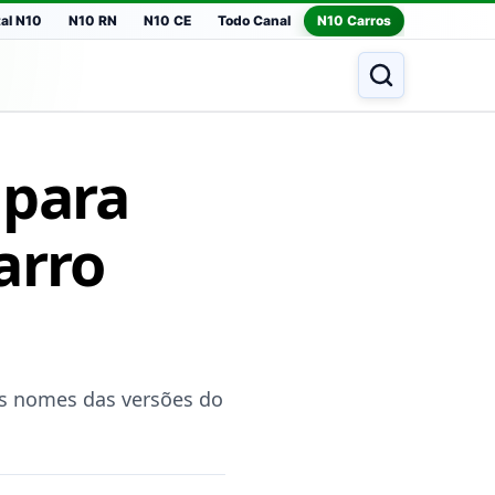
tal N10
N10 RN
N10 CE
Todo Canal
N10 Carros
 para
arro
s nomes das versões do