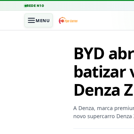
REDE N10
MENU
BYD abr
batizar
Denza Z
A Denza, marca premium
novo supercarro Denza Z