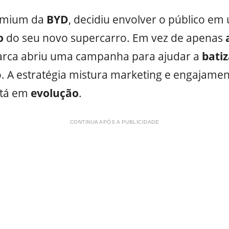
remium da
BYD
, decidiu envolver o público em
o
do seu novo supercarro. Em vez de apenas
arca abriu uma campanha para ajudar a
bati
o. A estratégia mistura marketing e engajam
stá em
evolução
.
CONTINUA APÓS A PUBLICIDADE