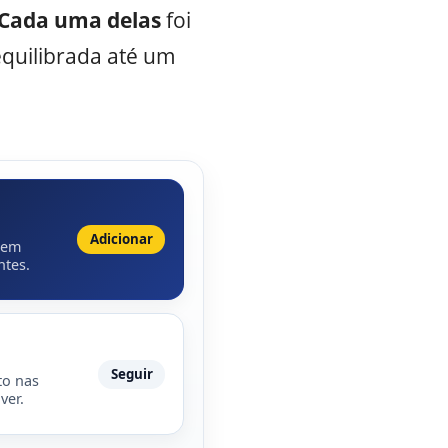
Cada uma delas
foi
quilibrada até um
Adicionar
 em
ntes.
Seguir
to nas
ver.